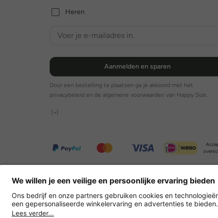
Heren
Aanmelden en sparen
Door een bestelling te plaatsen ga je akkoord met het
privacybeleid en de algemene voorwaarden van Happy Size.
[+]
Accep
oversc
Overige webwinkels
Nederland