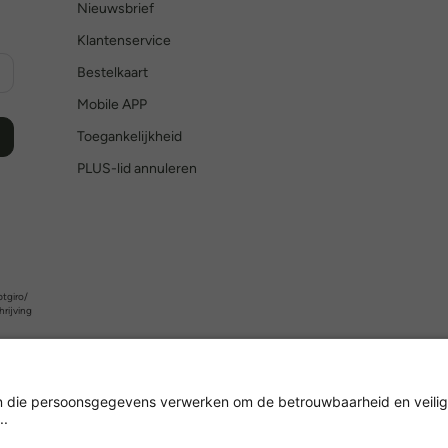
Nieuwsbrief
Klantenservice
Bestelkaart
Mobile APP
Toegankelijkheid
PLUS-lid annuleren
tgiro/
hrijving
Versleuteling met