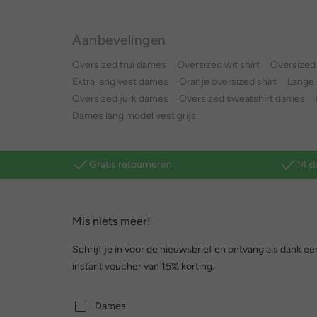
Aanbevelingen
Oversized trui dames
Oversized wit shirt
Oversized 
Extra lang vest dames
Oranje oversized shirt
Lange 
Oversized jurk dames
Oversized sweatshirt dames
Dames lang model vest grijs
Gratis retourneren
14 d
Mis niets meer!
Schrijf je in voor de nieuwsbrief en ontvang als dank ee
instant voucher van 15% korting.
Dames