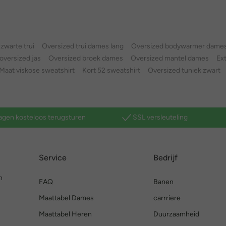
zwarte trui
Oversized trui dames lang
Oversized bodywarmer dame
oversized jas
Oversized broek dames
Oversized mantel dames
Ex
Maat viskose sweatshirt
Kort 52 sweatshirt
Oversized tuniek zwart
agen kosteloos terugsturen
SSL versleuteling
Service
Bedrijf
n
FAQ
Banen
Maattabel Dames
carrriere
Maattabel Heren
Duurzaamheid