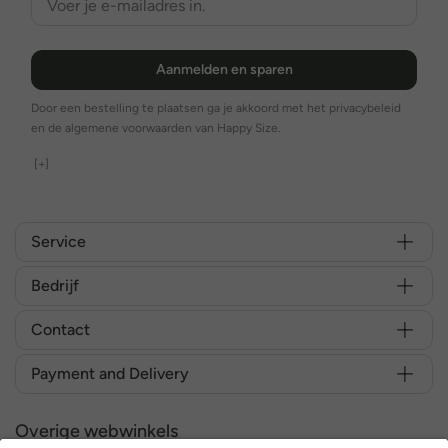
Aanmelden en sparen
Door een bestelling te plaatsen ga je akkoord met het privacybeleid
en de algemene voorwaarden van Happy Size.
[+]
Service
Bedrijf
Contact
Payment and Delivery
Overige webwinkels