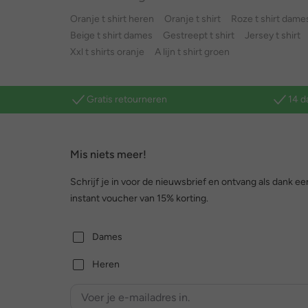
Oranje t shirt heren
Oranje t shirt
Roze t shirt dame
Beige t shirt dames
Gestreept t shirt
Jersey t shirt
Xxl t shirts oranje
A lijn t shirt groen
Gratis retourneren
14 d
Mis niets meer!
Schrijf je in voor de nieuwsbrief en ontvang als dank ee
instant voucher van 15% korting.
Dames
Heren