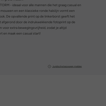
M - ideaal voor alle mannen die het graag casual en
alve mouwen en een klassieke ronde halslijn vormt een
ok. De opvallende print op de linkerborst geeft het
t afgerond door de indrukwekkende fotoprint op de
n voor extra bewegingsvrijheid, zodat je altijd
t en maak een casual start!
Juridische bezwaren melden