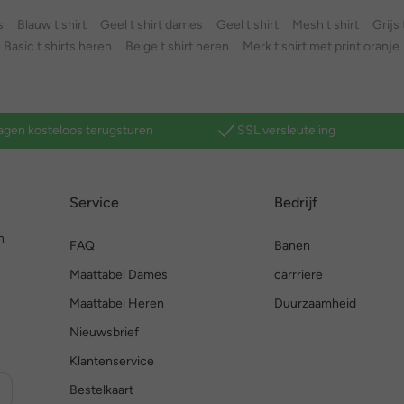
s
Blauw t shirt
Geel t shirt dames
Geel t shirt
Mesh t shirt
Grijs
Basic t shirts heren
Beige t shirt heren
Merk t shirt met print oranje
agen kosteloos terugsturen
SSL versleuteling
Service
Bedrijf
n
FAQ
Banen
Maattabel Dames
carrriere
Maattabel Heren
Duurzaamheid
Nieuwsbrief
Klantenservice
Bestelkaart