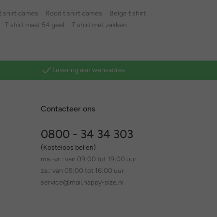
 t shirt dames
Rood t shirt dames
Beige t shirt
T shirt maat 54 geel
T shirt met zakken
Levering aan wensadres
Contacteer ons
0800 - 34 34 303
(Kosteloos bellen)
ma.-vr.: van 09:00 tot 19:00 uur
za.: van 09:00 tot 16:00 uur
service@mail.happy-size.nl