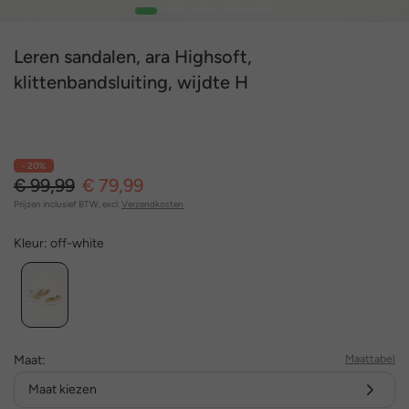
1
2
3
4
5
Leren sandalen, ara Highsoft,
klittenbandsluiting, wijdte H
- 20%
€ 99,99
€ 79,99
Prijzen inclusief BTW, excl.
Verzendkosten
Kleur:
off-white
Maat:
Maattabel
Maat kiezen