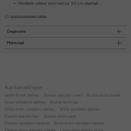
flexibele rubber zool met ca. 3,0 cm sleehak
Juridische bezwaren melden
Gegevens
Materiaal
Aanbevelingen
Leren broek dames
Dames sandaal zwart
Bruine leren broek
Leren sneakers dames
Bruine leren jas
Witte leren sneakers dames
Witte sandalen dames
Zwarte laarzen leer
Zwarte leren jack
Zwarte sandalen sleehak
Bruin leren sandalen dames
Zwarte leren laarsjes dames
Leren riem dames bruin