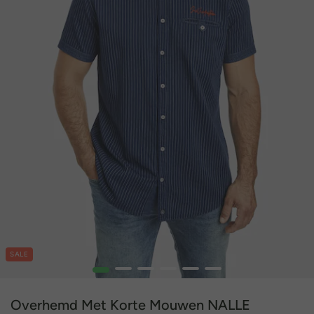
SALE
1
2
3
4
5
6
Overhemd Met Korte Mouwen NALLE