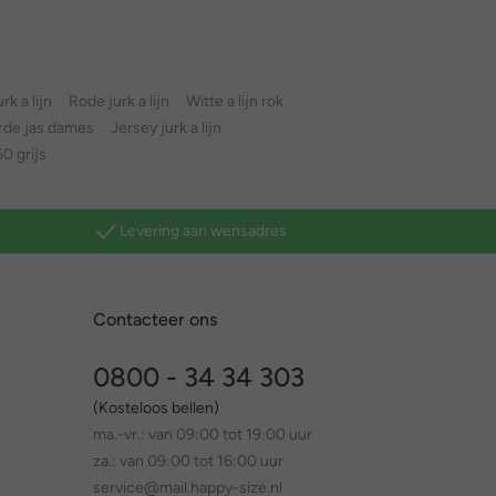
rk a lijn
Rode jurk a lijn
Witte a lijn rok
rde jas dames
Jersey jurk a lijn
50 grijs
Levering aan wensadres
Contacteer ons
0800 - 34 34 303
(Kosteloos bellen)
ma.-vr.: van 09:00 tot 19:00 uur
za.: van 09:00 tot 16:00 uur
service@mail.happy-size.nl