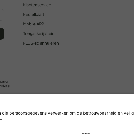
Klantenservice
Bestelkaart
Mobile APP
Toegankelijkheid
PLUS-lid annuleren
tgiro/
hrijving
Versleuteling met