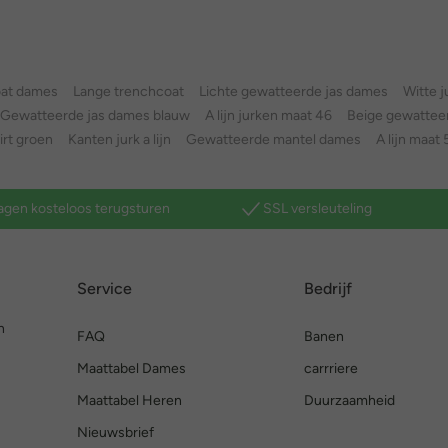
oat dames
Lange trenchcoat
Lichte gewatteerde jas dames
Witte ju
Gewatteerde jas dames blauw
A lijn jurken maat 46
Beige gewattee
hirt groen
Kanten jurk a lijn
Gewatteerde mantel dames
A lijn maat 
agen kosteloos terugsturen
SSL versleuteling
Service
Bedrijf
n
FAQ
Banen
Maattabel Dames
carrriere
Maattabel Heren
Duurzaamheid
Nieuwsbrief