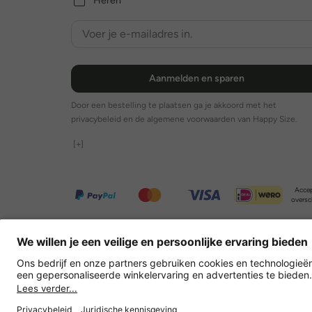
Heren
Aanmelden en sparen
Door een bestelling te plaatsen ga je akkoord met het
privacybeleid en de algemene voorwaarden van Happy Size.
[+]
Accep
oversc
Overige webwinkels
Nederland