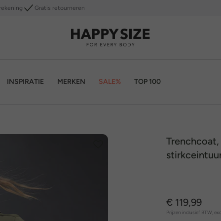
rekening
Gratis retourneren
INSPIRATIE
MERKEN
SALE%
TOP 100
Trenchcoat, 
stirkceintuu
€ 119,99
Prijzen inclusief BTW, exc