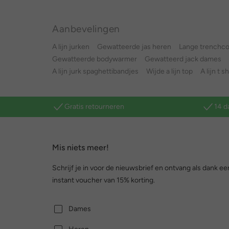
Aanbevelingen
A lijn jurken
Gewatteerde jas heren
Lange trenchc
Gewatteerde bodywarmer
Gewatteerd jack dames
A lijn jurk spaghettibandjes
Wijde a lijn top
A lijn t s
Gratis retourneren
14 d
Mis niets meer!
Schrijf je in voor de nieuwsbrief en ontvang als dank ee
instant voucher van 15% korting.
Dames