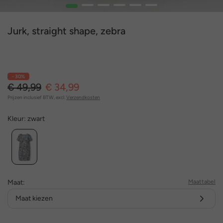
1
2
3
4
5
6
Jurk, straight shape, zebra
- 30%
€ 49,99
€ 34,99
Prijzen inclusief BTW, excl.
Verzendkosten
Kleur:
zwart
Maat:
Maattabel
Maat kiezen