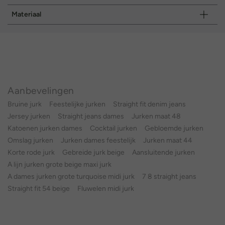
Materiaal
Aanbevelingen
Bruine jurk
Feestelijke jurken
Straight fit denim jeans
Jersey jurken
Straight jeans dames
Jurken maat 48
Katoenen jurken dames
Cocktail jurken
Gebloemde jurken
Omslag jurken
Jurken dames feestelijk
Jurken maat 44
Korte rode jurk
Gebreide jurk beige
Aansluitende jurken
A lijn jurken grote beige maxi jurk
A dames jurken grote turquoise midi jurk
7 8 straight jeans
Straight fit 54 beige
Fluwelen midi jurk