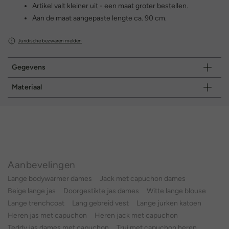
Artikel valt kleiner uit - een maat groter bestellen.
Aan de maat aangepaste lengte ca. 90 cm.
Juridische bezwaren melden
Gegevens
Materiaal
Aanbevelingen
Lange bodywarmer dames
Jack met capuchon dames
Beige lange jas
Doorgestikte jas dames
Witte lange blouse
Lange trenchcoat
Lang gebreid vest
Lange jurken katoen
Heren jas met capuchon
Heren jack met capuchon
Teddy jas dames met capuchon
Trui met capuchon heren