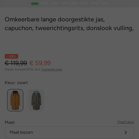
1
2
3
4
5
6
7
8
Omkeerbare lange doorgestikte jas,
capuchon, tweerichtingsrits, donslook vulling,
valt kleiner uit
- 50%
€ 119,99
€ 59,99
Prijzen inclusief BTW, excl.
Verzendkosten
Kleur:
zwart
Maat:
Maattabel
Maat kiezen