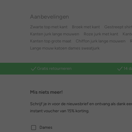
Aanbevelingen
Zwarte top met kant
Broek met kant
Gestreept shi
Kanten jurk lange mouwen
Roze jurk met kant
Kante
Kanten top grote maat
Chiffon jurk lange mouwen
Lange mouw katoen dames sweatjurk
Gratis retourneren
14 d
Mis niets meer!
Schrijf je in voor de nieuwsbrief en ontvang als dank ee
instant voucher van 15% korting.
Dames