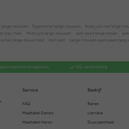
rt lange mouwen
Pyjama met lange mouwen
Rode jurk met lange m
n top v hals
Mesh jurk lange mouwen
Jurk zwart lange mouw
Jur
Ruches lange mouw rood
Vest kant
Lange mouwen open paars lang v
agen kosteloos terugsturen
SSL versleuteling
Service
Bedrijf
n
FAQ
Banen
Maattabel Dames
carrriere
Maattabel Heren
Duurzaamheid