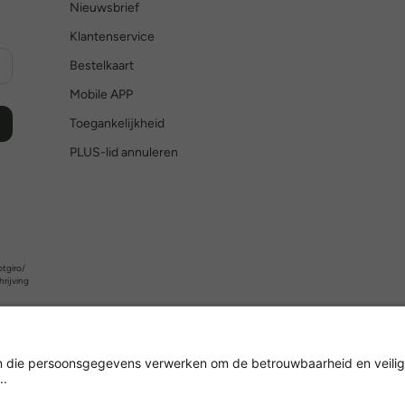
Nieuwsbrief
Klantenservice
Bestelkaart
Mobile APP
Toegankelijkheid
PLUS-lid annuleren
tgiro/
hrijving
Versleuteling met