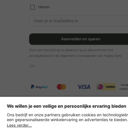
Heren
Aanmelden en sparen
Door een bestelling te plaatsen ga je akkoord met het
privacybeleid en de algemene voorwaarden van Happy Size.
[+]
Accep
oversc
Overige webwinkels
Nederland