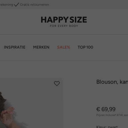
rekening
Gratis retourneren
INSPIRATIE
MERKEN
SALE%
TOP 100
Blouson, ka
€ 69,99
Prijzen inclusief BTW, exc
Kleur:
zwart