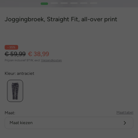
1
2
3
4
5
6
Joggingbroek, Straight Fit, all-over print
- 35%
€ 59,99
€ 38,99
Prijzen inclusief BTW, excl.
Verzendkosten
Kleur:
antraciet
Maat:
Maattabel
Maat kiezen