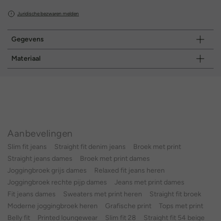
Juridische bezwaren melden
Gegevens
Materiaal
Aanbevelingen
Slim fit jeans
Straight fit denim jeans
Broek met print
Straight jeans dames
Broek met print dames
Joggingbroek grijs dames
Relaxed fit jeans heren
Joggingbroek rechte pijp dames
Jeans met print dames
Fit jeans dames
Sweaters met print heren
Straight fit broek
Moderne joggingbroek heren
Grafische print
Tops met print
Belly fit
Printed loungewear
Slim fit 28
Straight fit 54 beige