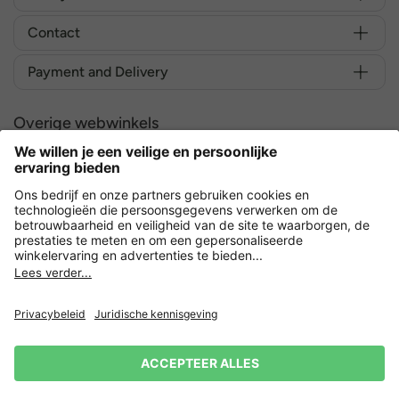
Contact
Payment and Delivery
Overige webwinkels
Nederland
Versleuteling met
Privacy
Verkoopvoorwaarden
Herroeping indienen
Impressum
Cookie-instellingen