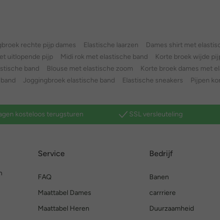
gbroek rechte pijp dames
Elastische laarzen
Dames shirt met elasti
t uitlopende pijp
Midi rok met elastische band
Korte broek wijde pij
astische band
Blouse met elastische zoom
Korte broek dames met el
 band
Joggingbroek elastische band
Elastische sneakers
Pijpen ko
agen kosteloos terugsturen
SSL versleuteling
Service
Bedrijf
n
FAQ
Banen
Maattabel Dames
carrriere
Maattabel Heren
Duurzaamheid