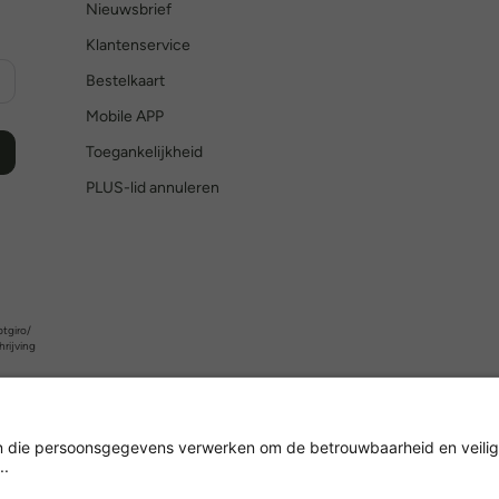
Nieuwsbrief
Klantenservice
Bestelkaart
Mobile APP
Toegankelijkheid
PLUS-lid annuleren
tgiro/
hrijving
Versleuteling met