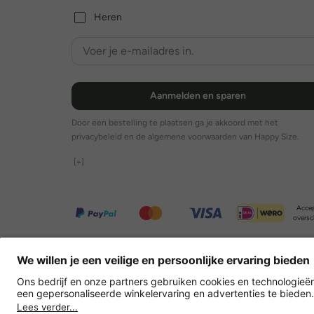
Heren
Aanmelden en sparen
Door een bestelling te plaatsen ga je akkoord met het
privacybeleid en de algemene voorwaarden van Happy Size.
[+]
Accep
oversc
Overige webwinkels
Nederland