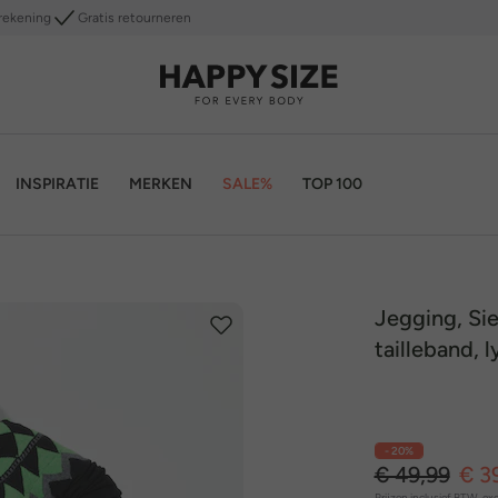
rekening
Gratis retourneren
INSPIRATIE
MERKEN
SALE%
TOP 100
Jegging, Sie
tailleband, 
- 20%
€ 49,99
€ 3
Prijzen inclusief BTW, exc