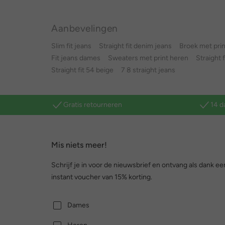
Aanbevelingen
Slim fit jeans
Straight fit denim jeans
Broek met prin
Fit jeans dames
Sweaters met print heren
Straight 
Straight fit 54 beige
7 8 straight jeans
Gratis retourneren
14 d
Mis niets meer!
Schrijf je in voor de nieuwsbrief en ontvang als dank ee
instant voucher van 15% korting.
Dames