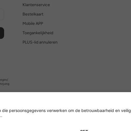
Klantenservice
Bestelkaart
Mobile APP
Toegankelijkheid
PLUS-lid annuleren
tgiro/
hrijving
Versleuteling met