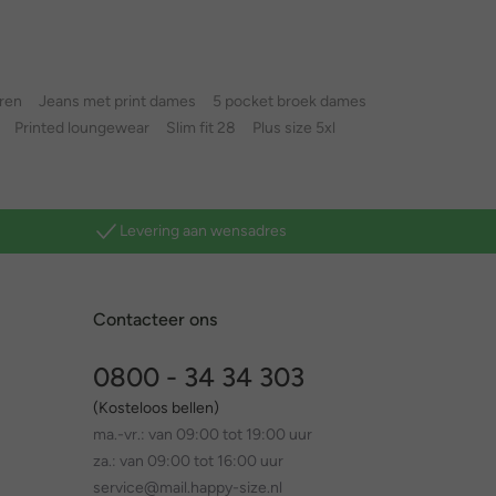
eren
Jeans met print dames
5 pocket broek dames
Printed loungewear
Slim fit 28
Plus size 5xl
Levering aan wensadres
Contacteer ons
0800 - 34 34 303
(Kosteloos bellen)
ma.-vr.: van 09:00 tot 19:00 uur
za.: van 09:00 tot 16:00 uur
service@mail.happy-size.nl