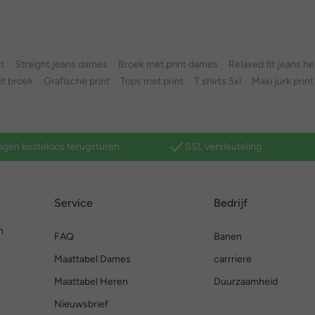
t
Straight jeans dames
Broek met print dames
Relaxed fit jeans h
fit broek
Grafische print
Tops met print
T shirts 5xl
Maxi jurk print
agen kosteloos terugsturen
SSL versleuteling
Service
Bedrijf
n
FAQ
Banen
Maattabel Dames
carrriere
Maattabel Heren
Duurzaamheid
Nieuwsbrief