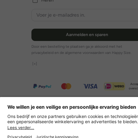
Heren
Aanmelden en sparen
Door een bestelling te plaatsen ga je akkoord met het
privacybeleid en de algemene voorwaarden van Happy Size.
[+]
Accep
oversc
Overige webwinkels
Nederland