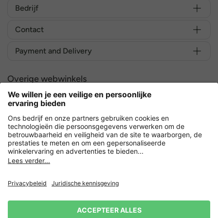
Bedrijf
Contact
Payment and Delivery
Overige webwinkels
Nederland
Versleuteling met
Privacy
Verkoopvoorwaarden
Herroeping indienen