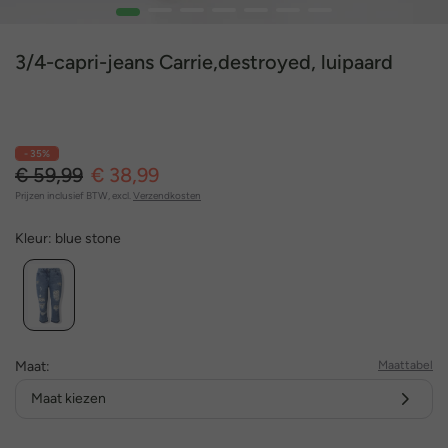
1
2
3
4
5
6
7
3/4-capri-jeans Carrie,destroyed, luipaard
- 35%
€ 59,99
€ 38,99
Prijzen inclusief BTW, excl.
Verzendkosten
Kleur:
blue stone
Maat:
Maattabel
Maat kiezen