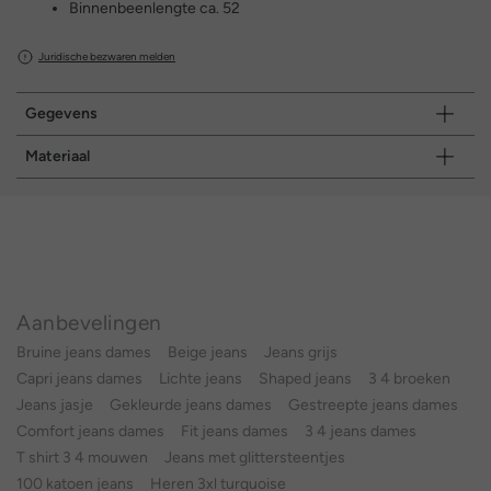
Binnenbeenlengte ca. 52
Juridische bezwaren melden
Gegevens
Materiaal
Aanbevelingen
Bruine jeans dames
Beige jeans
Jeans grijs
Capri jeans dames
Lichte jeans
Shaped jeans
3 4 broeken
Jeans jasje
Gekleurde jeans dames
Gestreepte jeans dames
Comfort jeans dames
Fit jeans dames
3 4 jeans dames
T shirt 3 4 mouwen
Jeans met glittersteentjes
100 katoen jeans
Heren 3xl turquoise