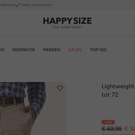
rekening
Gratis retourneren
EN
INSPIRATIE
MERKEN
SALE%
TOP 100
Lightweight-
tot 72
- 50%
€ 69,99
€ 3
Prijzen inclusief BTW, exc