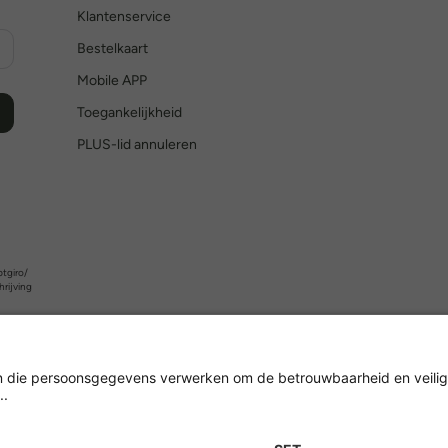
Klantenservice
Bestelkaart
Mobile APP
Toegankelijkheid
PLUS-lid annuleren
tgiro/
hrijving
Versleuteling met