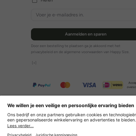
Heren
Aanmelden en sparen
Door een bestelling te plaatsen ga je akkoord met het
privacybeleid en de algemene voorwaarden van Happy Size.
[+]
Accep
oversc
Overige webwinkels
Nederland