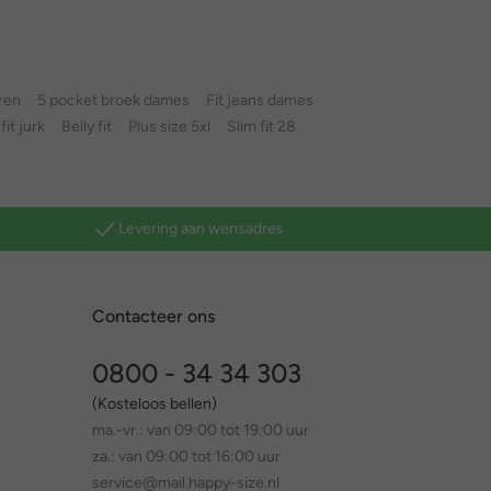
ren
5 pocket broek dames
Fit jeans dames
fit jurk
Belly fit
Plus size 5xl
Slim fit 28
Levering aan wensadres
Contacteer ons
0800 - 34 34 303
(Kosteloos bellen)
ma.-vr.: van 09:00 tot 19:00 uur
za.: van 09:00 tot 16:00 uur
service@mail.happy-size.nl