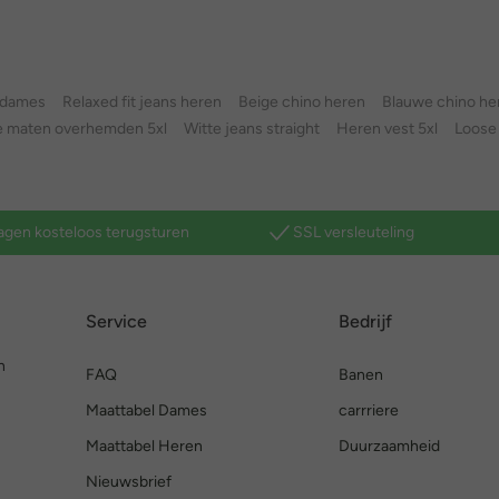
s dames
Relaxed fit jeans heren
Beige chino heren
Blauwe chino he
e maten overhemden 5xl
Witte jeans straight
Heren vest 5xl
Loose 
agen kosteloos terugsturen
SSL versleuteling
Service
Bedrijf
n
FAQ
Banen
Maattabel Dames
carrriere
Maattabel Heren
Duurzaamheid
Nieuwsbrief