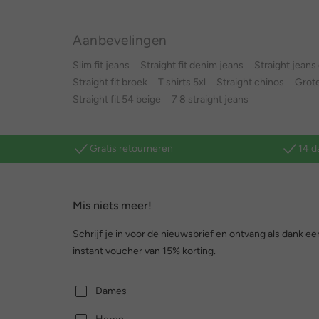
Aanbevelingen
Slim fit jeans
Straight fit denim jeans
Straight jean
Straight fit broek
T shirts 5xl
Straight chinos
Grot
Straight fit 54 beige
7 8 straight jeans
Gratis retourneren
14 d
Mis niets meer!
Schrijf je in voor de nieuwsbrief en ontvang als dank ee
instant voucher van 15% korting.
Dames