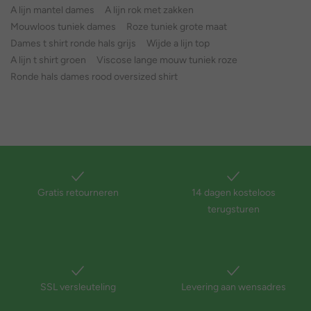
A lijn mantel dames
A lijn rok met zakken
Mouwloos tuniek dames
Roze tuniek grote maat
Dames t shirt ronde hals grijs
Wijde a lijn top
A lijn t shirt groen
Viscose lange mouw tuniek roze
Ronde hals dames rood oversized shirt
Gratis retourneren
14 dagen kosteloos
terugsturen
SSL versleuteling
Levering aan wensadres