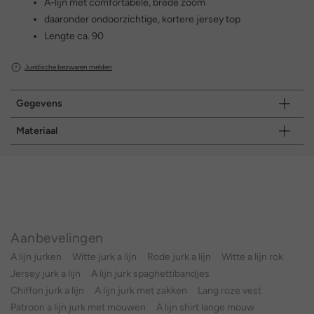
A-lijn met comfortabele, brede zoom
daaronder ondoorzichtige, kortere jersey top
Lengte ca. 90
Juridische bezwaren melden
Gegevens
Materiaal
Aanbevelingen
A lijn jurken
Witte jurk a lijn
Rode jurk a lijn
Witte a lijn rok
Jersey jurk a lijn
A lijn jurk spaghettibandjes
Chiffon jurk a lijn
A lijn jurk met zakken
Lang roze vest
Patroon a lijn jurk met mouwen
A lijn shirt lange mouw