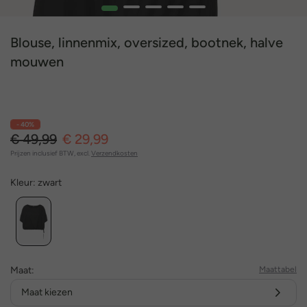
1
2
3
4
5
Blouse, linnenmix, oversized, bootnek, halve
mouwen
- 40%
€ 49,99
€ 29,99
Prijzen inclusief BTW, excl.
Verzendkosten
Kleur:
zwart
Maat:
Maattabel
Maat kiezen