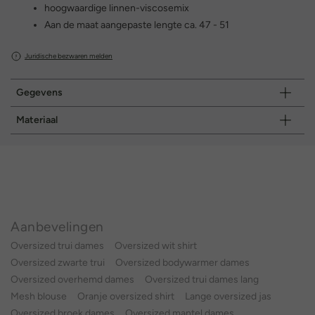
hoogwaardige linnen-viscosemix
Aan de maat aangepaste lengte ca. 47 - 51
Juridische bezwaren melden
Gegevens
Materiaal
Aanbevelingen
Oversized trui dames
Oversized wit shirt
Oversized zwarte trui
Oversized bodywarmer dames
Oversized overhemd dames
Oversized trui dames lang
Mesh blouse
Oranje oversized shirt
Lange oversized jas
Oversized broek dames
Oversized mantel dames