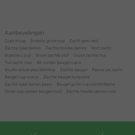
Aanbevelingen
Cups d cup
Bralette grote cup
Zacht geel vest
Zachte sjaal dames
Zachte hoodie dames
Vest zacht
Bralette c cup
Broek zachte stof
Grote zachte trui
Trui zacht roze
Bh zonder beugel cup e
Studio untold plus bikinitop
Zachte beugel
Paarse jas zacht
Beugel cup oranje
Zachte beugel turquoise
Zachte sjaal dames paars
Beugel grote cup comfortbeha
Grote cup zonder beugel rood
Zachte hoodie dames roze