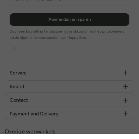
Aanmelden en sparen
Door een bestelling te plaatsen ga je akkoord met het privacybeleid
en de algemene voorwaarden van Happy Size.
[+]
Service
Bedrijf
Contact
Payment and Delivery
Overige webwinkels