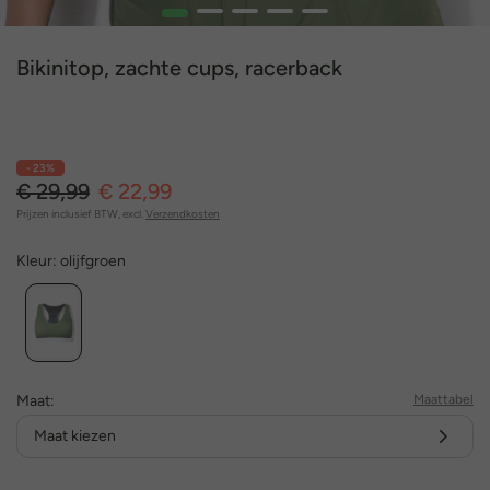
1
2
3
4
5
Bikinitop, zachte cups, racerback
- 23%
€ 29,99
€ 22,99
Prijzen inclusief BTW, excl.
Verzendkosten
Kleur:
olijfgroen
Maat:
Maattabel
Maat kiezen