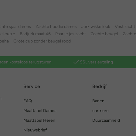
chte sjaal dames
Zachte hoodie dames
Jurk wikkellook
Vest zacht
el cup e
Badjurk maat 46
Paarse jas zacht
Zachte beugel
Zachte
tbeha
Grote cup zonder beugel rood
agen kosteloos terugsturen
SSL versleuteling
Service
Bedrijf
n
FAQ
Banen
Maattabel Dames
carrriere
Maattabel Heren
Duurzaamheid
Nieuwsbrief