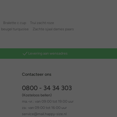
Bralette c cup
Trui zacht roze
 beugel turquoise
Zachte sjaal dames paars
Levering aan wensadres
Contacteer ons
0800 - 34 34 303
(Kosteloos bellen)
ma.-vr.: van 09:00 tot 19:00 uur
za.: van 09:00 tot 16:00 uur
service@mail.happy-size.nl