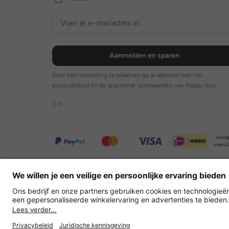
Aanmelden en sparen
Door een bestelling te plaatsen ga je akkoord met het
privacybeleid en de algemene voorwaarden van Happy Size.
[+]
Accep
oversc
Overige webwinkels
Nederland