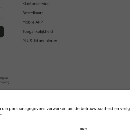
Klantenservice
Bestelkaart
Mobile APP
Toegankelijkheid
PLUS-lid annuleren
tgiro/
hrijving
Versleuteling met