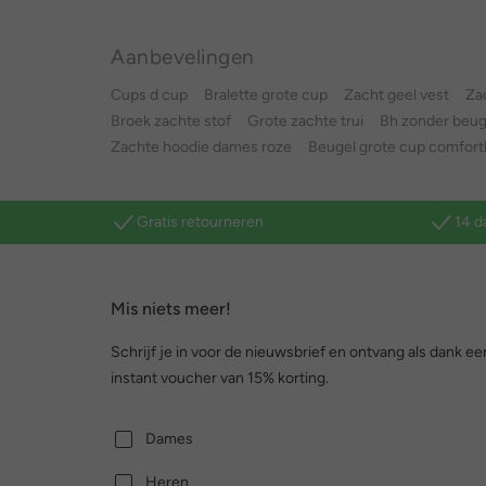
Aanbevelingen
Cups d cup
Bralette grote cup
Zacht geel vest
Za
Broek zachte stof
Grote zachte trui
Bh zonder beug
Zachte hoodie dames roze
Beugel grote cup comfor
Gratis retourneren
14 d
Mis niets meer!
Schrijf je in voor de nieuwsbrief en ontvang als dank ee
instant voucher van 15% korting.
Dames
Heren