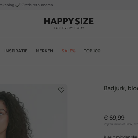
rekening
Gratis retourneren
INSPIRATIE
MERKEN
SALE%
TOP 100
Badjurk, bl
€ 69,99
Prijzen inclusief BTW, exc
Kleur:
middenbla