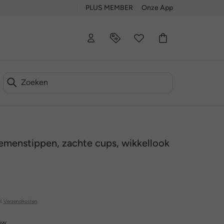
PLUS MEMBER
Onze App
oemenstippen, zachte cups, wikkellook
l.
Verzendkosten
uw