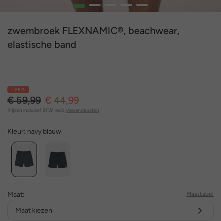
1
2
3
4
5
zwembroek FLEXNAMIC®, beachwear,
elastische band
- 25%
€ 59,99
€ 44,99
Prijzen inclusief BTW, excl.
Verzendkosten
Kleur:
navy blauw
Maat:
Maattabel
Maat kiezen