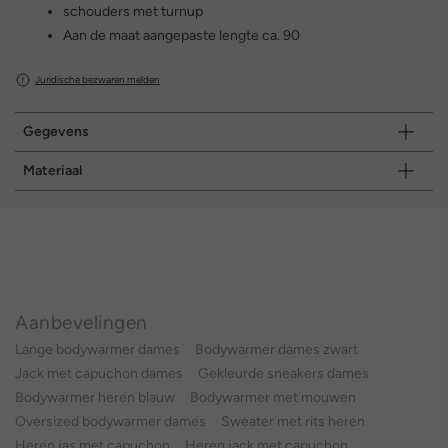
schouders met turnup
Aan de maat aangepaste lengte ca. 90
Juridische bezwaren melden
Gegevens
Materiaal
Aanbevelingen
Lange bodywarmer dames
Bodywarmer dames zwart
Jack met capuchon dames
Gekleurde sneakers dames
Bodywarmer heren blauw
Bodywarmer met mouwen
Oversized bodywarmer dames
Sweater met rits heren
Heren jas met capuchon
Heren jack met capuchon