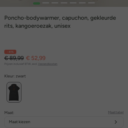
1
2
3
4
5
6
7
Poncho-bodywarmer, capuchon, gekleurde
rits, kangoeroezak, unisex
- 41%
€ 89,99
€ 52,99
Prijzen inclusief BTW, excl.
Verzendkosten
Kleur:
zwart
Maat:
Maattabel
Maat kiezen