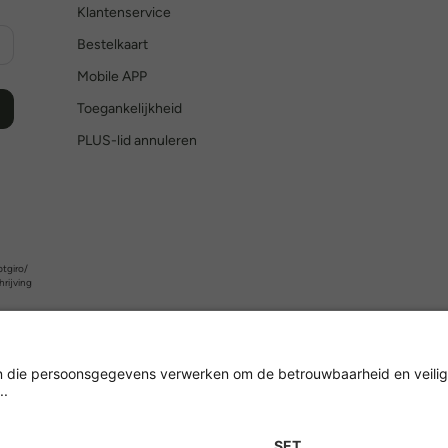
Klantenservice
Bestelkaart
Mobile APP
Toegankelijkheid
PLUS-lid annuleren
tgiro/
hrijving
Versleuteling met