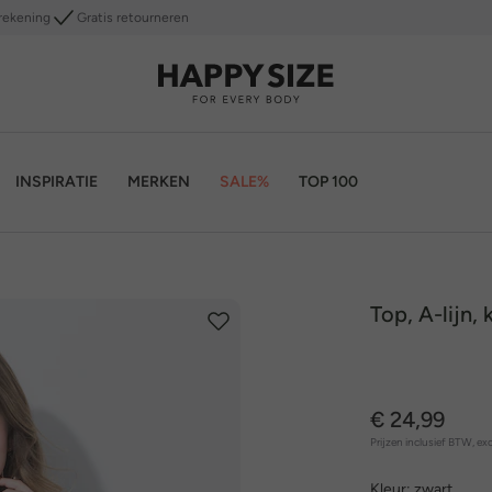
rekening
Gratis retourneren
INSPIRATIE
MERKEN
SALE%
TOP 100
Top, A-lijn, 
€ 24,99
Prijzen inclusief BTW, exc
Kleur:
zwart