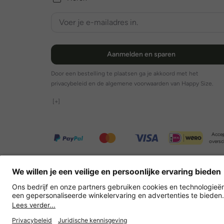
Aanmelden en sparen
Door een bestelling te plaatsen ga je akkoord met het
privacybeleid en de algemene voorwaarden van Happy Size.
[+]
Accep
oversc
Overige webwinkels
Nederland