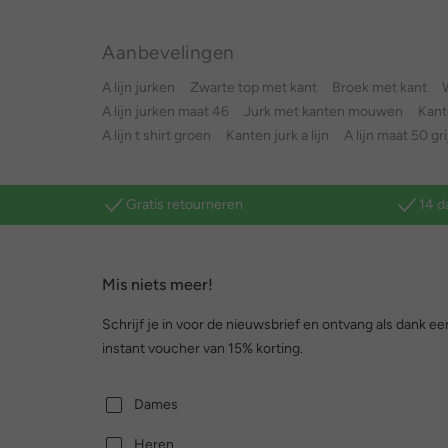
Aanbevelingen
A lijn jurken
Zwarte top met kant
Broek met kant
W
A lijn jurken maat 46
Jurk met kanten mouwen
Kant
A lijn t shirt groen
Kanten jurk a lijn
A lijn maat 50 gri
Gratis retourneren
14 d
Mis niets meer!
Schrijf je in voor de nieuwsbrief en ontvang als dank ee
instant voucher van 15% korting.
Dames
Heren