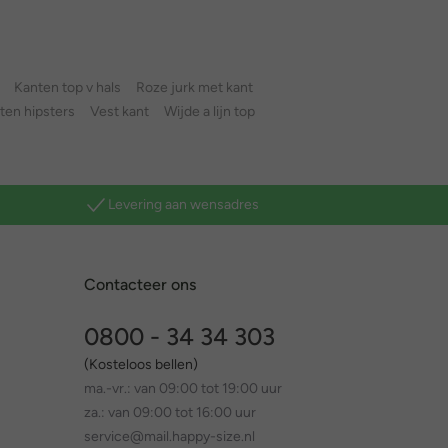
Kanten top v hals
Roze jurk met kant
ten hipsters
Vest kant
Wijde a lijn top
Levering aan wensadres
Contacteer ons
0800 - 34 34 303
(Kosteloos bellen)
ma.-vr.: van 09:00 tot 19:00 uur
za.: van 09:00 tot 16:00 uur
service@mail.happy-size.nl