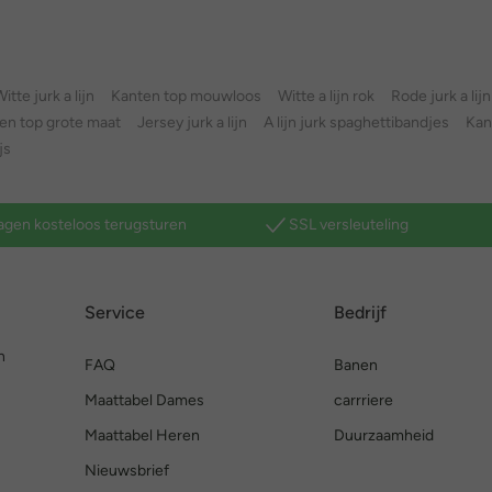
itte jurk a lijn
Kanten top mouwloos
Witte a lijn rok
Rode jurk a lijn
en top grote maat
Jersey jurk a lijn
A lijn jurk spaghettibandjes
Kan
js
agen kosteloos terugsturen
SSL versleuteling
Service
Bedrijf
n
FAQ
Banen
Maattabel Dames
carrriere
Maattabel Heren
Duurzaamheid
Nieuwsbrief