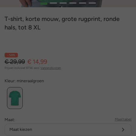
1
2
3
4
5
6
T-shirt, korte mouw, grote rugprint, ronde
hals, tot 8 XL
- 50%
€ 29,99
€ 14,99
Prijzen inclusief BTW, excl.
Verzendkosten
Kleur:
mineraalgroen
Maat:
Maattabel
Maat kiezen