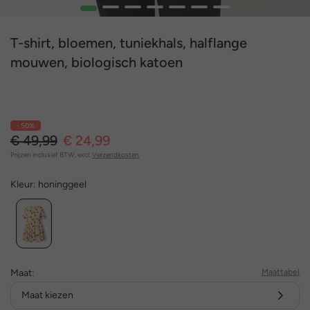
1
2
3
4
5
6
7
T-shirt, bloemen, tuniekhals, halflange
mouwen, biologisch katoen
- 50%
€ 49,99
€ 24,99
Prijzen inclusief BTW, excl.
Verzendkosten
Kleur:
honinggeel
Maat:
Maattabel
Maat kiezen