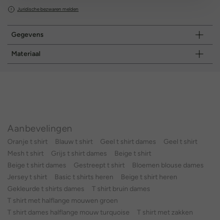
Juridische bezwaren melden
Gegevens
Materiaal
Aanbevelingen
Oranje t shirt
Blauw t shirt
Geel t shirt dames
Geel t shirt
Mesh t shirt
Grijs t shirt dames
Beige t shirt
Beige t shirt dames
Gestreept t shirt
Bloemen blouse dames
Jersey t shirt
Basic t shirts heren
Beige t shirt heren
Gekleurde t shirts dames
T shirt bruin dames
T shirt met halflange mouwen groen
T shirt dames halflange mouw turquoise
T shirt met zakken