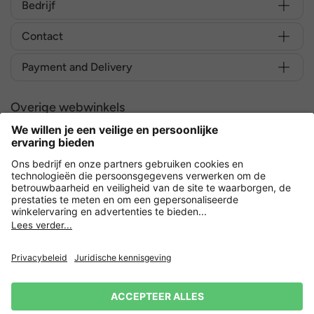
Bedrijf
Contact
Payment and Delivery
Overige webwinkels
Nederland
Versleuteling met
Privacy
Verkoopvoorwaarden
Herroeping indienen
Impressum
Cookie-instellingen