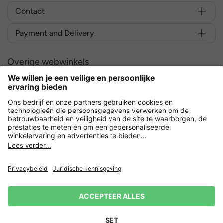
Contact
Payment and Delivery
Overige webwinkels
Nederland
Versleuteling met
Privacy
Verkoopvoorwaarden
Herroeping indienen
Impressum
Cookie-instellingen