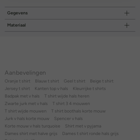
Gegevens
Materiaal
Aanbevelingen
Oranje t shirt
Blauw t shirt
Geel t shirt
Beige t shirt
Jersey t shirt
Kanten top v hals
Kleurrijke t shirts
Badpak met v hals
T shirt wijde hals heren
Zwarte jurk met v hals
T shirt 3 4 mouwen
T shirt wijde mouwen
T shirt boothals korte mouw
Jurk v hals korte mouw
Spencer v hals
Korte mouw v hals turquoise
Shirt met v pyjama
Dames shirt met halve grijs
Dames t shirt ronde hals grijs