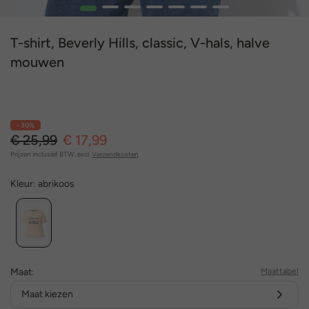
1
2
3
4
5
6
7
T-shirt, Beverly Hills, classic, V-hals, halve
mouwen
- 30%
€ 25,99
€ 17,99
Prijzen inclusief BTW, excl.
Verzendkosten
Kleur:
abrikoos
Maat:
Maattabel
Maat kiezen