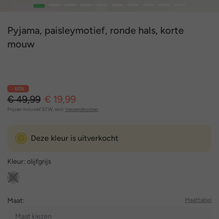
1
2
3
4
5
6
7
8
9
10
Pyjama, paisleymotief, ronde hals, korte
mouw
- 60%
€ 49,99
€ 19,99
Prijzen inclusief BTW, excl.
Verzendkosten
Deze kleur is uitverkocht
Kleur:
olijfgrijs
Maat:
Maattabel
Maat kiezen