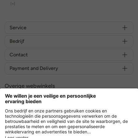
[+]
Service
Bedrijf
Contact
Payment and Delivery
Overige webwinkels
Nederland
Versleuteling met