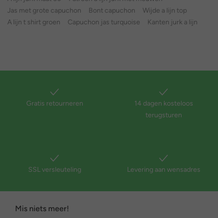
Jas met grote capuchon
Bont capuchon
Wijde a lijn top
A lijn t shirt groen
Capuchon jas turquoise
Kanten jurk a lijn
Gratis retourneren
14 dagen kosteloos
terugsturen
SSL versleuteling
Levering aan wensadres
Mis niets meer!