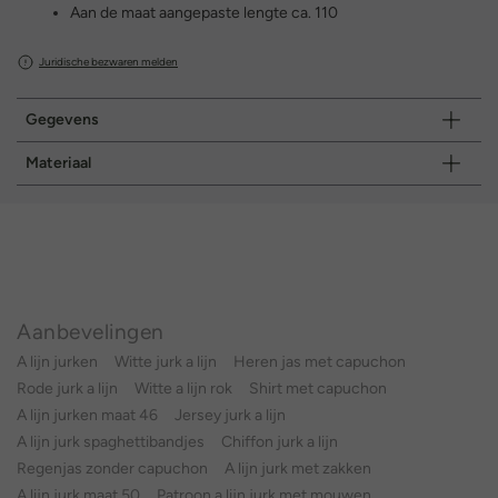
Aan de maat aangepaste lengte ca. 110
Juridische bezwaren melden
Gegevens
Materiaal
Aanbevelingen
A lijn jurken
Witte jurk a lijn
Heren jas met capuchon
Rode jurk a lijn
Witte a lijn rok
Shirt met capuchon
A lijn jurken maat 46
Jersey jurk a lijn
A lijn jurk spaghettibandjes
Chiffon jurk a lijn
Regenjas zonder capuchon
A lijn jurk met zakken
A lijn jurk maat 50
Patroon a lijn jurk met mouwen