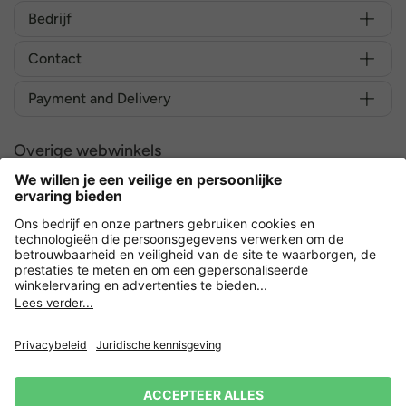
Bedrijf
Contact
Payment and Delivery
Overige webwinkels
Nederland
Versleuteling met
Privacy
Verkoopvoorwaarden
Herroeping indienen