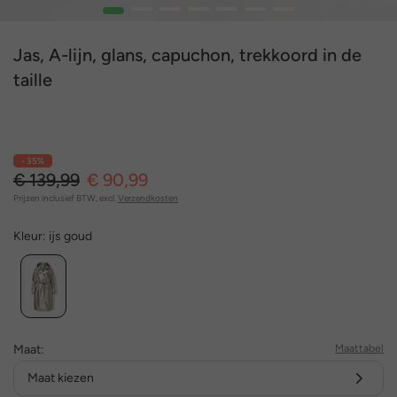
1
2
3
4
5
6
7
Jas, A-lijn, glans, capuchon, trekkoord in de
taille
- 35%
€ 139,99
€ 90,99
Prijzen inclusief BTW, excl.
Verzendkosten
Kleur:
ijs goud
Maat:
Maattabel
Maat kiezen