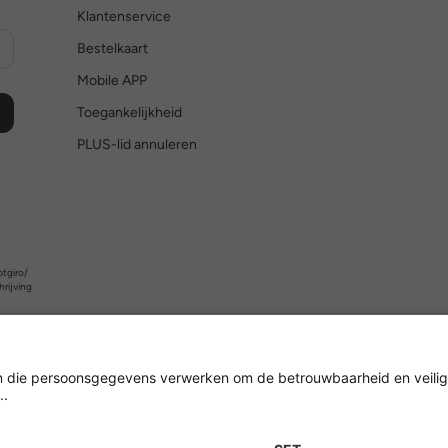
Klantenservice
Bestelkaart
Mobile APP
Toegankelijkheid
PLUS-lid annuleren
tgiro/
hrijving
Versleuteling met