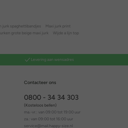
jn jurk spaghettibandjes
Maxi jurk print
 jurken grote beige maxi jurk
Wijde a lijn top
Levering aan wensadres
Contacteer ons
0800 - 34 34 303
(Kosteloos bellen)
ma.-vr.: van 09:00 tot 19:00 uur
za.: van 09:00 tot 16:00 uur
service@mail.happy-size.nl