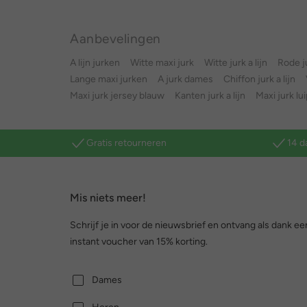
Aanbevelingen
A lijn jurken
Witte maxi jurk
Witte jurk a lijn
Rode ju
Lange maxi jurken
A jurk dames
Chiffon jurk a lijn
Maxi jurk jersey blauw
Kanten jurk a lijn
Maxi jurk lu
Gratis retourneren
14 d
Mis niets meer!
Schrijf je in voor de nieuwsbrief en ontvang als dank ee
instant voucher van 15% korting.
Dames