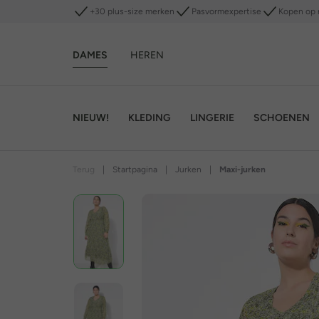
+30 plus-size merken
Pasvormexpertise
Kopen op 
DAMES
HEREN
NIEUW!
KLEDING
LINGERIE
SCHOENEN
Terug
|
Startpagina
|
Jurken
|
Maxi-jurken