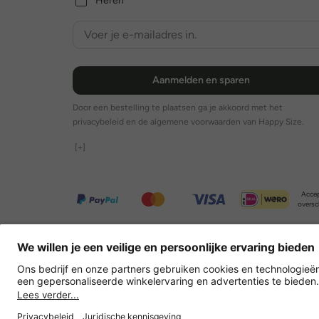
Heren
Aanmelden en sparen
Door een bestelling te plaatsen ga je akkoord met het
privacybeleid en de algemene voorwaarden van Happy Size.
[+]
Accep
oversc
Overige webwinkels
Nederland