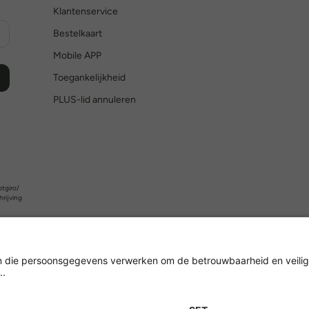
Klantenservice
Bestelkaart
Mobile APP
Toegankelijkheid
PLUS-lid annuleren
tgiro/
hrijving
Versleuteling met