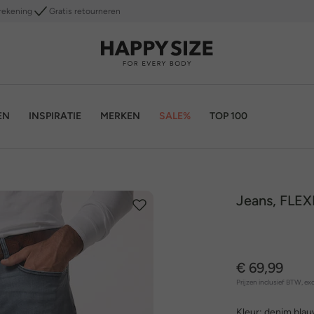
rekening
Gratis retourneren
EN
INSPIRATIE
MERKEN
SALE%
TOP 100
Jeans, FLEX
€ 69,99
Prijzen inclusief BTW, exc
Kleur:
denim bla