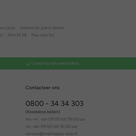
ns jasje
Gekleurde jeans dames
xl
Slim fit 28
Plus size 5xl
Levering aan wensadres
Contacteer ons
0800 - 34 34 303
(Kosteloos bellen)
ma.-vr.: van 09:00 tot 19:00 uur
za.: van 09:00 tot 16:00 uur
service@mail.happy-size.nl