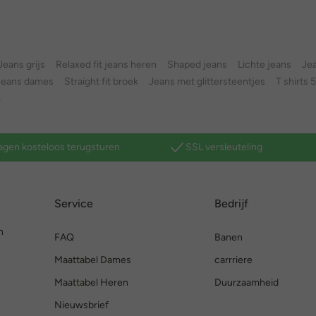
Jeans grijs
Relaxed fit jeans heren
Shaped jeans
Lichte jeans
Jea
 jeans dames
Straight fit broek
Jeans met glittersteentjes
T shirts 5
5
agen kosteloos terugsturen
SSL versleuteling
Service
Bedrijf
n
FAQ
Banen
Maattabel Dames
carrriere
Maattabel Heren
Duurzaamheid
Nieuwsbrief