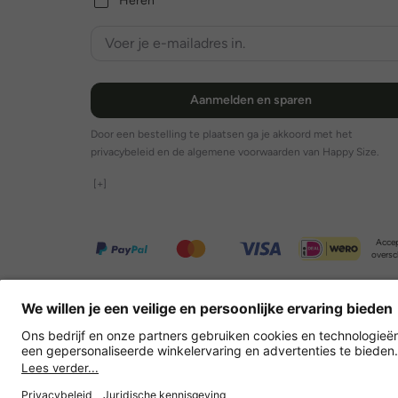
Heren
Aanmelden en sparen
Door een bestelling te plaatsen ga je akkoord met het
privacybeleid en de algemene voorwaarden van Happy Size.
[+]
Accep
oversc
Overige webwinkels
Nederland