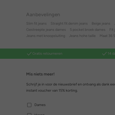
Aanbevelingen
Slim fit jeans
Straight fit denim jeans
Beige jeans
Gestreepte jeans dames
5 pocket broek dames
Fit
Jeans met knoopsluiting
Jeans hohe taille
Maat 36 
Gratis retourneren
14 d
Mis niets meer!
Schrijf je in voor de nieuwsbrief en ontvang als dank ee
instant voucher van 15% korting.
Dames