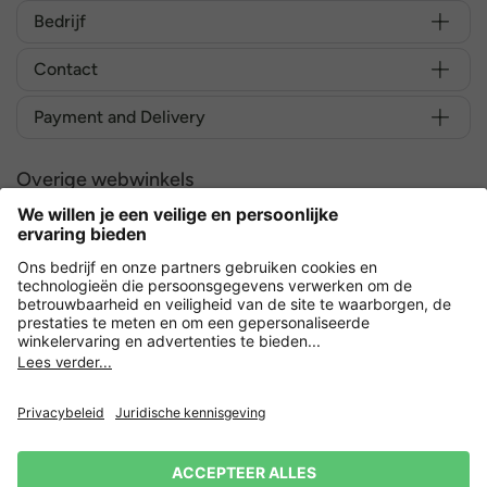
Bedrijf
Contact
Payment and Delivery
Overige webwinkels
Nederland
Versleuteling met
Privacy
Verkoopvoorwaarden
Herroeping indienen