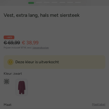
1
2
3
4
5
6
7
Vest, extra lang, hals met siersteek
- 44%
€ 69,99
€ 38,99
Prijzen inclusief BTW, excl.
Verzendkosten
Deze kleur is uitverkocht
Kleur:
zwart
Maat:
Maattabel