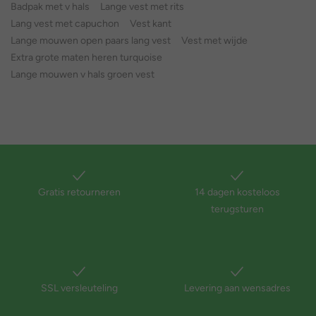
Badpak met v hals
Lange vest met rits
Lang vest met capuchon
Vest kant
Lange mouwen open paars lang vest
Vest met wijde
Extra grote maten heren turquoise
Lange mouwen v hals groen vest
Gratis retourneren
14 dagen kosteloos
terugsturen
SSL versleuteling
Levering aan wensadres