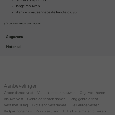
lange mouwen
Aan de maat aangepaste lengte ca. 95
Juridische bezwaren melden
Gegevens
Materiaal
Aanbevelingen
Groen dames vest
Vesten zonder mouwen
Grijs vest heren
Blauwe vest
Gebreide vesten dames
Lang gebreid vest
Vest met kraag
Extra lang vest dames
Gekleurde vesten
Badpak hoge hals
Rood vest lang
Extra korte maten broeken