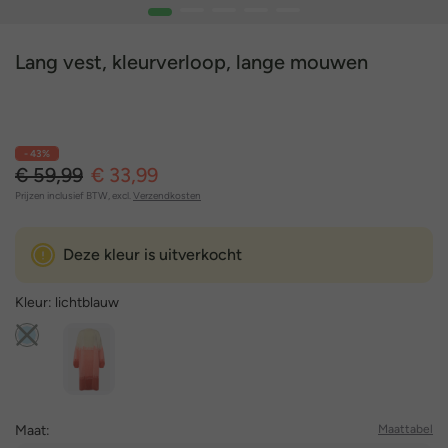
1
2
3
4
5
Lang vest, kleurverloop, lange mouwen
- 43%
€ 59,99
€ 33,99
Prijzen inclusief BTW, excl.
Verzendkosten
Deze kleur is uitverkocht
Kleur:
lichtblauw
Maat:
Maattabel