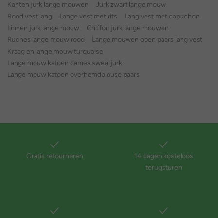
Kanten jurk lange mouwen
Jurk zwart lange mouw
Rood vest lang
Lange vest met rits
Lang vest met capuchon
Linnen jurk lange mouw
Chiffon jurk lange mouwen
Ruches lange mouw rood
Lange mouwen open paars lang vest
Kraag en lange mouw turquoise
Lange mouw katoen dames sweatjurk
Lange mouw katoen overhemdblouse paars
Gratis retourneren
14 dagen kosteloos
terugsturen