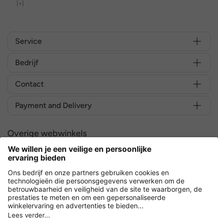
[+]
Service
Bedrijf
Contact
Payment and Delivery
Overige webwinkels
Nederland
Versleuteling met