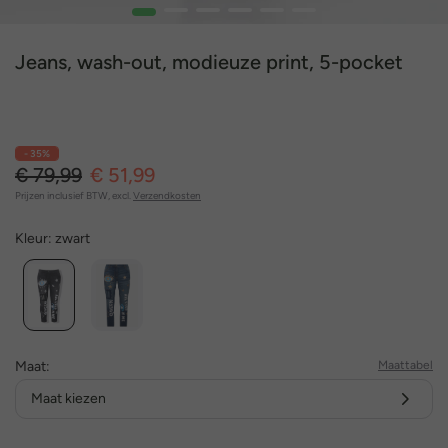
1
2
3
4
5
6
Jeans, wash-out, modieuze print, 5-pocket
- 35%
€ 79,99
€ 51,99
Prijzen inclusief BTW, excl.
Verzendkosten
Kleur:
zwart
Maat:
Maattabel
Maat kiezen