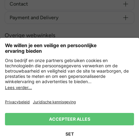
Contact
Payment and Delivery
Overige webwinkels
Nederland
Versleuteling met
Privacy
Verkoopvoorwaarden
Herroeping indienen
Impressum
Cookie-instellingen