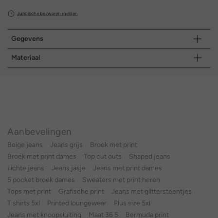
Juridische bezwaren melden
Gegevens
Materiaal
Aanbevelingen
Beige jeans
Jeans grijs
Broek met print
Broek met print dames
Top cut outs
Shaped jeans
Lichte jeans
Jeans jasje
Jeans met print dames
5 pocket broek dames
Sweaters met print heren
Tops met print
Grafische print
Jeans met glittersteentjes
T shirts 5xl
Printed loungewear
Plus size 5xl
Jeans met knoopsluiting
Maat 36 5
Bermuda print