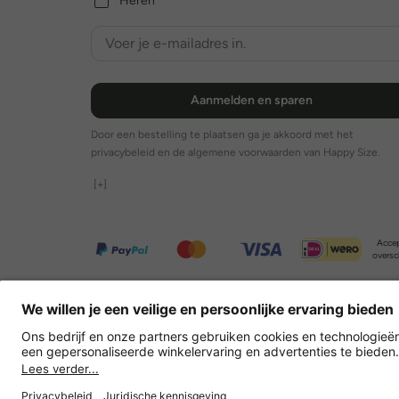
Heren
Aanmelden en sparen
Door een bestelling te plaatsen ga je akkoord met het
privacybeleid en de algemene voorwaarden van Happy Size.
[+]
Accep
oversc
Overige webwinkels
Nederland