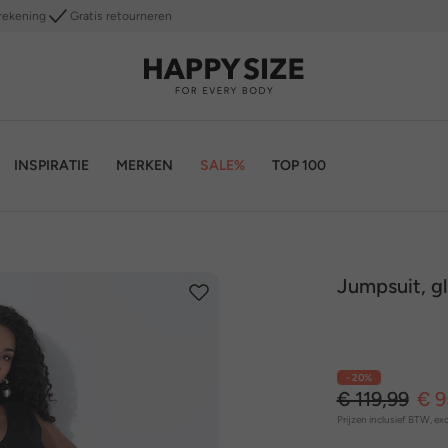
rekening
Gratis retourneren
INSPIRATIE
MERKEN
SALE%
TOP 100
Jumpsuit, gl
- 20%
€ 119,99
€ 9
Prijzen inclusief BTW, exc