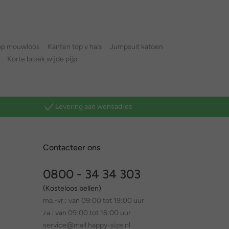
op mouwloos
Kanten top v hals
Jumpsuit katoen
Korte broek wijde pijp
Levering aan wensadres
Contacteer ons
0800 - 34 34 303
(Kosteloos bellen)
ma.-vr.: van 09:00 tot 19:00 uur
za.: van 09:00 tot 16:00 uur
service@mail.happy-size.nl