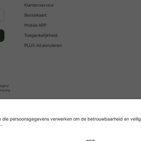
Klantenservice
Bestelkaart
Mobile APP
Toegankelijkheid
PLUS-lid annuleren
tgiro/
hrijving
Versleuteling met