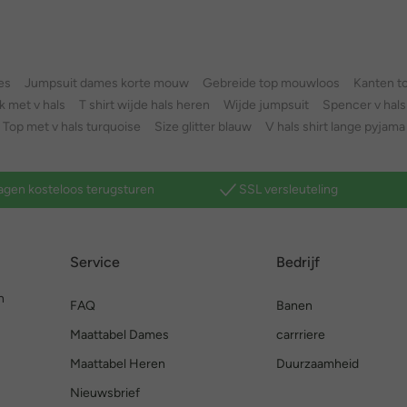
es
Jumpsuit dames korte mouw
Gebreide top mouwloos
Kanten t
k met v hals
T shirt wijde hals heren
Wijde jumpsuit
Spencer v hals
Top met v hals turquoise
Size glitter blauw
V hals shirt lange pyjama
agen kosteloos terugsturen
SSL versleuteling
Service
Bedrijf
n
FAQ
Banen
Maattabel Dames
carrriere
Maattabel Heren
Duurzaamheid
Nieuwsbrief