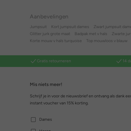
Aanbevelingen
Jumpsuit
Kort jumpsuit dames
Zwart jumpsuit dam
Glitter jurk grote maat
Badpak met v hals
Zwarte jur
Korte mouw v hals turquoise
Top mouwloos v blauw
Gratis retourneren
14 d
Mis niets meer!
Schrijf je in voor de nieuwsbrief en ontvang als dank ee
instant voucher van 15% korting.
Dames