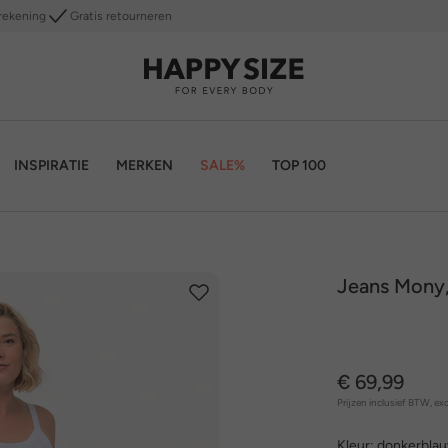
rekening
Gratis retourneren
INSPIRATIE
MERKEN
SALE%
TOP 100
Jeans Mony,
€ 69,99
Prijzen inclusief BTW, exc
Kleur:
donkerbla