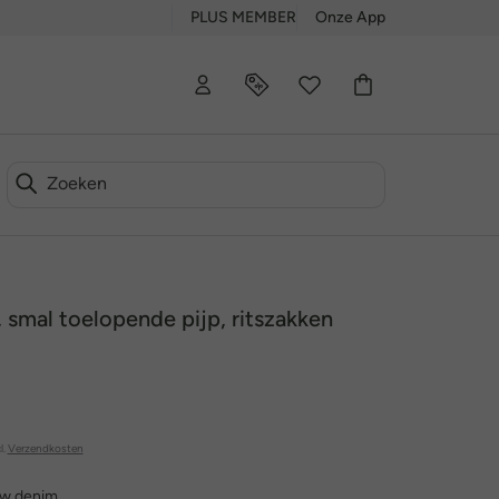
PLUS MEMBER
Onze App
 smal toelopende pijp, ritszakken
l.
Verzendkosten
uw denim