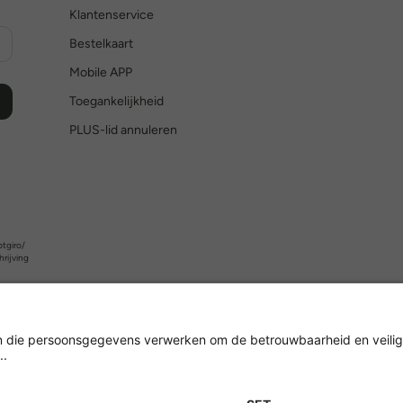
Klantenservice
Bestelkaart
Mobile APP
Toegankelijkheid
PLUS-lid annuleren
tgiro/
hrijving
Versleuteling met