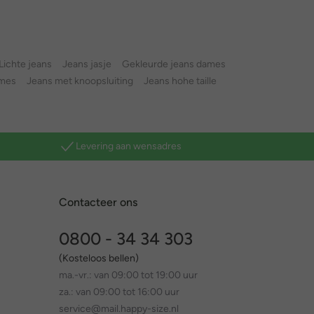
Lichte jeans
Jeans jasje
Gekleurde jeans dames
ames
Jeans met knoopsluiting
Jeans hohe taille
Levering aan wensadres
Contacteer ons
0800 - 34 34 303
(Kosteloos bellen)
ma.-vr.: van 09:00 tot 19:00 uur
za.: van 09:00 tot 16:00 uur
service@mail.happy-size.nl