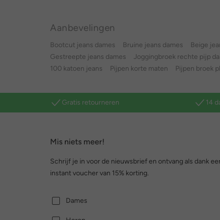
Aanbevelingen
Bootcut jeans dames
Bruine jeans dames
Beige jea
Gestreepte jeans dames
Joggingbroek rechte pijp d
100 katoen jeans
Pijpen korte maten
Pijpen broek p
Gratis retourneren
14 d
Mis niets meer!
Schrijf je in voor de nieuwsbrief en ontvang als dank ee
instant voucher van 15% korting.
Dames