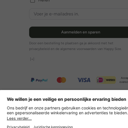
Heren
Aanmelden en sparen
Door een bestelling te plaatsen ga je akkoord met het
privacybeleid en de algemene voorwaarden van Happy Size.
[+]
Accep
oversc
Overige webwinkels
Nederland