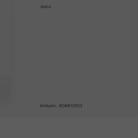
Jeans
Artikelnr.:
808812903