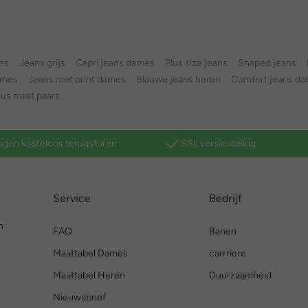
ns
Jeans grijs
Capri jeans dames
Plus size jeans
Shaped jeans
ames
Jeans met print dames
Blauwe jeans heren
Comfort jeans d
lus maat paars
agen kosteloos terugsturen
SSL versleuteling
Service
Bedrijf
n
FAQ
Banen
Maattabel Dames
carrriere
Maattabel Heren
Duurzaamheid
Nieuwsbrief