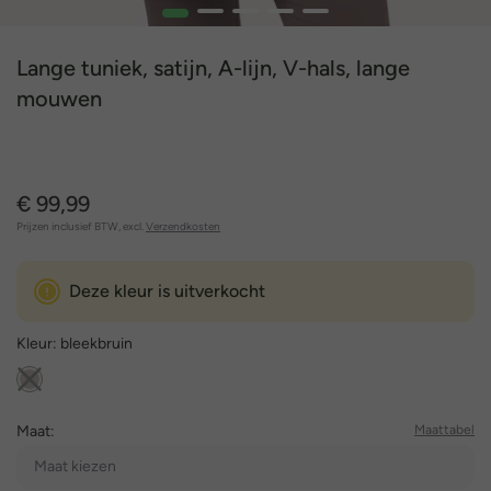
1
2
3
4
5
Lange tuniek, satijn, A-lijn, V-hals, lange
mouwen
€ 99,99
Prijzen inclusief BTW, excl.
Verzendkosten
Deze kleur is uitverkocht
Kleur:
bleekbruin
Maat:
Maattabel
Maat kiezen