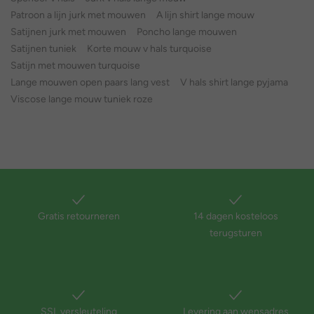
Patroon a lijn jurk met mouwen
A lijn shirt lange mouw
Satijnen jurk met mouwen
Poncho lange mouwen
Satijnen tuniek
Korte mouw v hals turquoise
Satijn met mouwen turquoise
Lange mouwen open paars lang vest
V hals shirt lange pyjama
Viscose lange mouw tuniek roze
Gratis retourneren
14 dagen kosteloos
terugsturen
SSL versleuteling
Levering aan wensadres