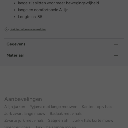
lange zijsplitten voor meer bewegingsvrijheid
lange en comfortabele A-lijn
Lengte ca. 85
Juridische bezwaren melden
Gegevens
Materiaal
Aanbevelingen
A lijn jurken
Pyjama met lange mouwen
Kanten top v hals
Jurk zwart lange mouw
Badpak met v hals
Zwarte jurk met v hals
Satijnen bh
Jurk v hals korte mouw
Spencer v hals
Jurk v hals lange mouw