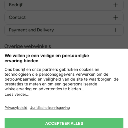
Bedrijf
Contact
Payment and Delivery
Overige webwinkels
Nederland
Versleuteling met
Privacy
Verkoopvoorwaarden
Herroeping indienen