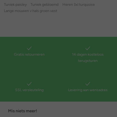
Tuniek paisley
Tuniek gebloemd
Heren 3xl turquoise
Lange mouwen v hals groen vest
Gratis retourneren
14 dagen kosteloos
terugsturen
SSL versleuteling
Levering aan wensadres
Mis niets meer!