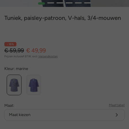
1
2
3
4
5
6
Tuniek, paisley-patroon, V-hals, 3/4-mouwen
- 16%
€ 59,99
€ 49,99
Prijzen inclusief BTW, excl.
Verzendkosten
Kleur:
marine
Maat:
Maattabel
Maat kiezen