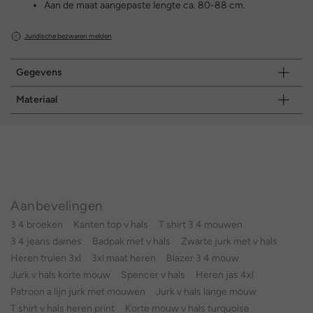
Aan de maat aangepaste lengte ca. 80-88 cm.
Juridische bezwaren melden
Gegevens
Materiaal
Aanbevelingen
3 4 broeken
Kanten top v hals
T shirt 3 4 mouwen
3 4 jeans dames
Badpak met v hals
Zwarte jurk met v hals
Heren truien 3xl
3xl maat heren
Blazer 3 4 mouw
Jurk v hals korte mouw
Spencer v hals
Heren jas 4xl
Patroon a lijn jurk met mouwen
Jurk v hals lange mouw
T shirt v hals heren print
Korte mouw v hals turquoise