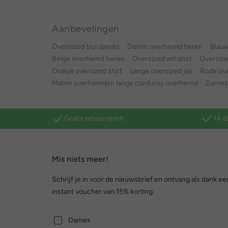
Aanbevelingen
Oversized trui dames
Denim overhemd heren
Blau
Beige overhemd heren
Oversized wit shirt
Oversize
Oranje oversized shirt
Lange oversized jas
Rode ov
Maten overhemden lange corduroy overhemd
Dames 
Gratis retourneren
14 d
Mis niets meer!
Schrijf je in voor de nieuwsbrief en ontvang als dank ee
instant voucher van 15% korting.
Dames