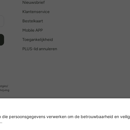
Nieuwsbrief
Klantenservice
Bestelkaart
Mobile APP
Toegankelijkheid
PLUS-lid annuleren
tgiro/
hrijving
Versleuteling met