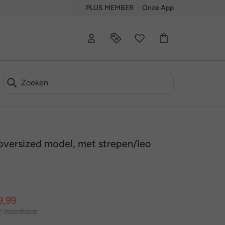
PLUS MEMBER
Onze App
versized model, met strepen/leo
9,99
l.
Verzendkosten