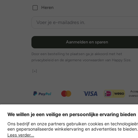
Heren
Aanmelden en sparen
Door een bestelling te plaatsen ga je akkoord met het
privacybeleid en de algemene voorwaarden van Happy Size.
[+]
Accep
oversc
Overige webwinkels
Nederland