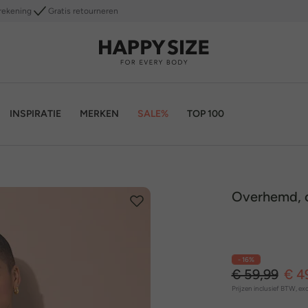
rekening
Gratis retourneren
INSPIRATIE
MERKEN
SALE%
TOP 100
Overhemd, o
- 16%
€ 59,99
€ 4
Prijzen inclusief BTW, exc