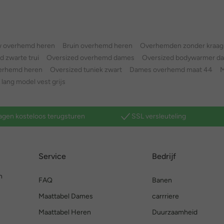
w overhemd heren
Bruin overhemd heren
Overhemden zonder kraag
d zwarte trui
Oversized overhemd dames
Oversized bodywarmer d
erhemd heren
Oversized tuniek zwart
Dames overhemd maat 44
M
lang model vest grijs
agen kosteloos terugsturen
SSL versleuteling
Service
Bedrijf
n
FAQ
Banen
Maattabel Dames
carrriere
Maattabel Heren
Duurzaamheid