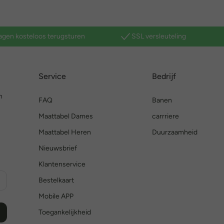
agen kosteloos terugsturen
SSL versleuteling
Service
Bedrijf
n
FAQ
Banen
Maattabel Dames
carrriere
Maattabel Heren
Duurzaamheid
Nieuwsbrief
Klantenservice
Bestelkaart
Mobile APP
Toegankelijkheid