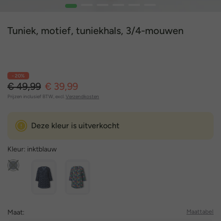
1
2
3
4
5
6
Tuniek, motief, tuniekhals, 3/4-mouwen
- 20%
€ 49,99
€ 39,99
Prijzen inclusief BTW, excl.
Verzendkosten
Deze kleur is uitverkocht
Kleur:
inktblauw
Maat:
Maattabel