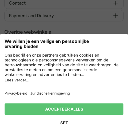
Contact
Payment and Delivery
Overige webwinkels
Nederland
Versleuteling met
Privacy
Verkoopvoorwaarden
Herroeping indienen
Impressum
Cookie-instellingen