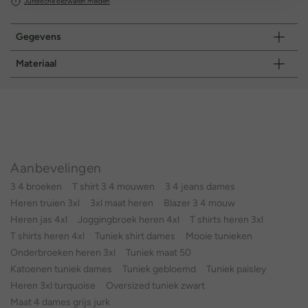
Juridische bezwaren melden
Gegevens
Materiaal
Aanbevelingen
3 4 broeken
T shirt 3 4 mouwen
3 4 jeans dames
Heren truien 3xl
3xl maat heren
Blazer 3 4 mouw
Heren jas 4xl
Joggingbroek heren 4xl
T shirts heren 3xl
T shirts heren 4xl
Tuniek shirt dames
Mooie tunieken
Onderbroeken heren 3xl
Tuniek maat 50
Katoenen tuniek dames
Tuniek gebloemd
Tuniek paisley
Heren 3xl turquoise
Oversized tuniek zwart
Maat 4 dames grijs jurk