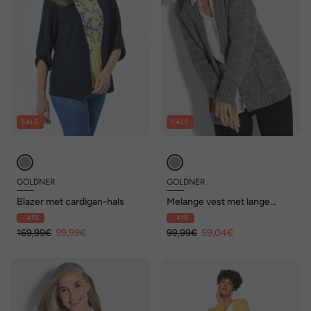
SALE
SALE
GOLDNER
GOLDNER
Blazer met cardigan-hals
Melange vest met lange
mouwen, zacht
- 41%
- 41%
169,99€
99,99€
99,99€
59,04€