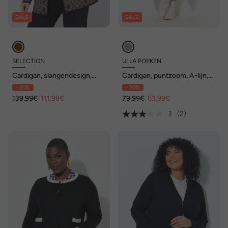
SALE
SALE
SELECTION
ULLA POPKEN
Cardigan, slangendesign,
Cardigan, puntzoom, A-lijn,
ronde hals, lange mouwen
open model, lange mouwen
- 20%
- 20%
139,99€
111,99€
79,99€
63,99€
3
(2)