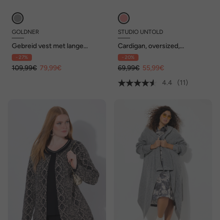
GOLDNER
STUDIO UNTOLD
Gebreid vest met lange
Cardigan, oversized,
mouwen en V-hals
hartmotief, V-hals
- 27%
- 20%
109,99€
79,99€
69,99€
55,99€
4.4
(11)