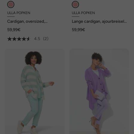
ULLA POPKEN
ULLA POPKEN
Cardigan, oversized,
Lange cardigan, ajourbreisel,
gemêleerde breimix, lange
open model, 3/4-mouwen
59,99€
59,99€
mouwen
4.5
(2)