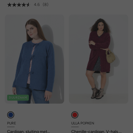
4.6
(8)
DUURZAAM
PURE
ULLA POPKEN
Cardigan, sluiting met
Chenille-cardigan, V-hals,