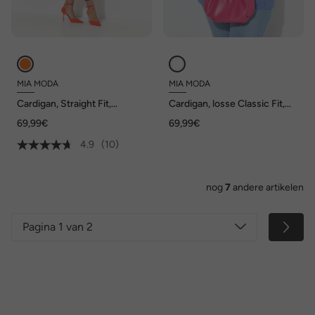
MIA MODA
MIA MODA
Cardigan, Straight Fit,
Cardigan, losse Classic Fit,
strepen met bloemen, lange
bloemenborduursel
69,99€
69,99€
mouwen
4.9
(10)
nog
7
andere artikelen
Pagina 1 van 2