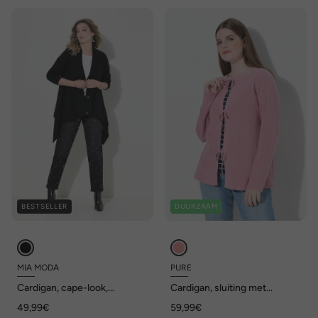
BESTSELLER
DUURZAAM
MIA MODA
PURE
Cardigan, cape-look,
Cardigan, sluiting met
knoopsluiting, lange mouwen
strikjes, ronde hals,
49,99€
59,99€
biologisch katoen