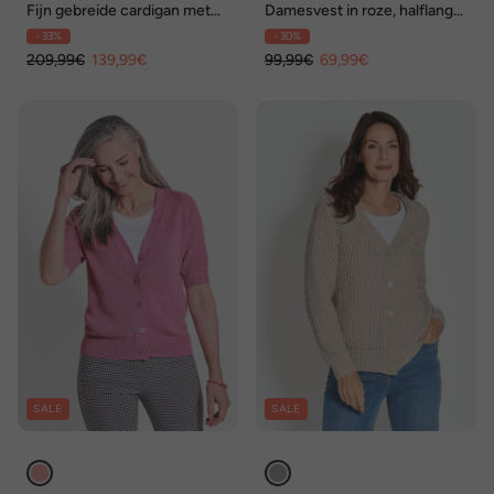
Fijn gebreide cardigan met
Damesvest in roze, halflange
lange mouwen
mouwen
- 33%
- 30%
209,99€
139,99€
99,99€
69,99€
SALE
SALE