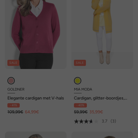
SALE
SALE
GOLDNER
MIA MODA
Elegante cardigan met V-hals
Cardigan, glitter-boordjes,
open model, lange mouwen
- 41%
- 40%
109,99€
64,99€
59,99€
35,99€
3.7
(3)