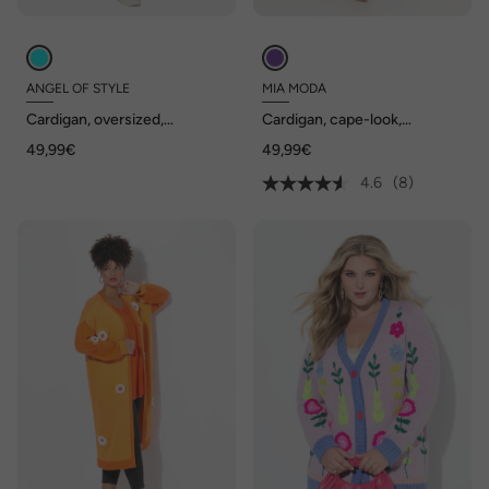
ANGEL OF STYLE
MIA MODA
Cardigan, oversized,
Cardigan, cape-look,
blokstrepen, open model, V-
knoopsluiting, lange mouwen
49,99€
49,99€
hals, lange mouwen
4.6
(8)