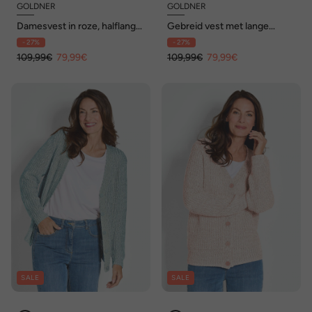
GOLDNER
GOLDNER
Damesvest in roze, halflange
Gebreid vest met lange
mouwen
mouwen en V-hals
- 27%
- 27%
109,99€
79,99€
109,99€
79,99€
SALE
SALE