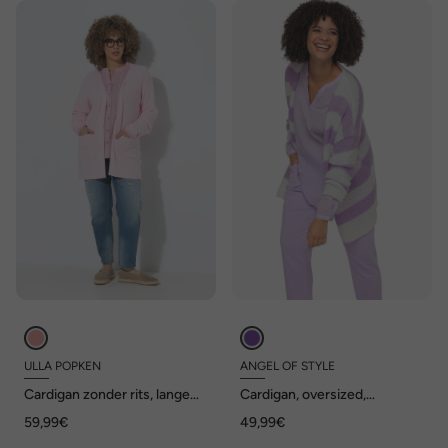
ULLA POPKEN
ANGEL OF STYLE
Cardigan zonder rits, lange
Cardigan, oversized,
mouwen
blokstrepen, open model, V-
59,99€
49,99€
hals, lange mouwen