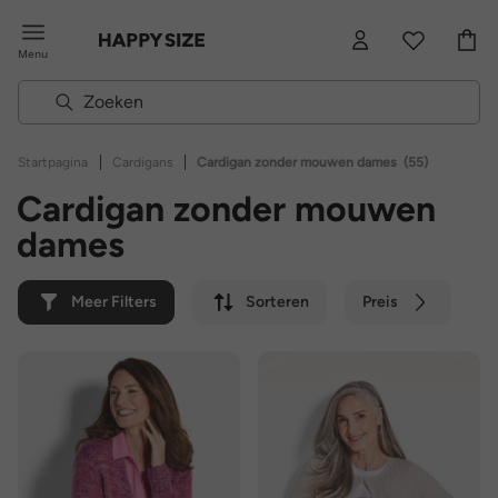
Menu
|
|
Startpagina
Cardigans
Cardigan zonder mouwen dames
(55)
Cardigan zonder mouwen
dames
Meer Filters
Sorteren
Preis
Kleur
Merk
Duurzaam