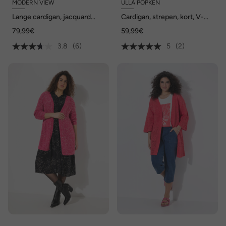
MODERN VIEW
ULLA POPKEN
Lange cardigan, jacquard
Cardigan, strepen, kort, V-
breipatroon, open model
hals, lange mouwen
79,99€
59,99€
3.8
(6)
5
(2)