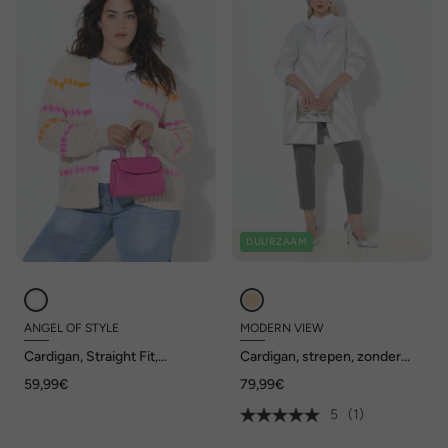
DUURZAAM
ANGEL OF STYLE
MODERN VIEW
Cardigan, Straight Fit,
Cardigan, strepen, zonder
neonkleurige details
sluiting, ronde hals, lange
59,99€
79,99€
mouwen
5
(1)