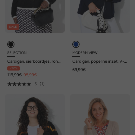
SALE
SELECTION
MODERN VIEW
Cardigan, sierboordjes, ronde
Cardigan, popeline inzet, V-
hals, zakken, lange mouwen
hals, lange mouwen
- 20%
69,99€
119,99€
95,99€
5
(1)