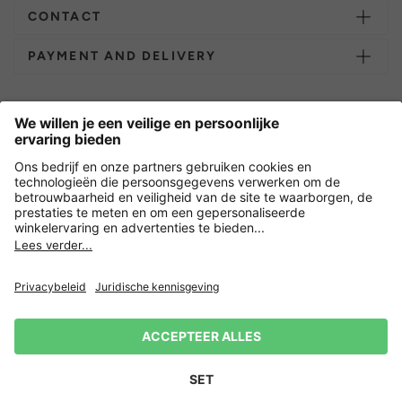
CONTACT
PAYMENT AND DELIVERY
Overige webwinkels
Nederland
Versleuteling met
Nieuwsbrief
15% korting op je volgende
Privacy
Verkoopvoorwaarden
Herroepingsrecht
Impressum
bestelling! 👈
Aanmelden