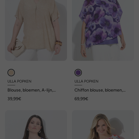
ULLA POPKEN
ULLA POPKEN
Blouse, bloemen, A-lijn,
Chiffon blouse, bloemen,
tuniekhals, korte mouwen
dubbelgelaagd, ronde hals,
39,99€
69,99€
korte mouwen