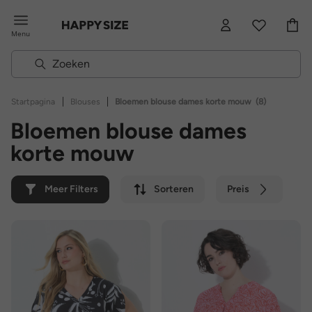
Menu
|
|
Startpagina
Blouses
Bloemen blouse dames korte mouw
(8)
Bloemen blouse dames
korte mouw
Meer Filters
Sorteren
Preis
Kleur
Merk
Duurzaam