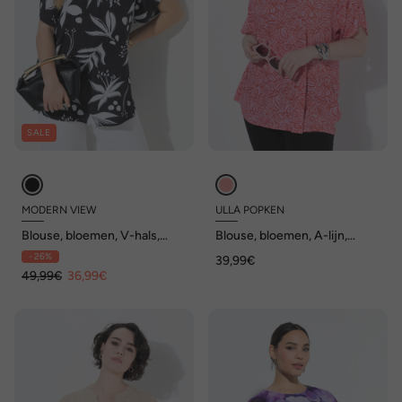
SALE
MODERN VIEW
ULLA POPKEN
Blouse, bloemen, V-hals,
Blouse, bloemen, A-lijn,
sierplooi, korte mouwen
tuniekhals, korte mouwen
- 26%
39,99€
49,99€
36,99€