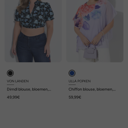
VON LANDEN
ULLA POPKEN
Dirndl blouse, bloemen,
Chiffon blouse, bloemen,
opstaande kraag, V-hals,
dubbelgelaagd, ronde hals,
49,99€
59,99€
korte mouwen
korte mouwen