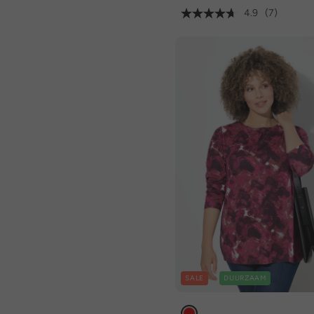
4.9
(7)
SALE
DUURZAAM