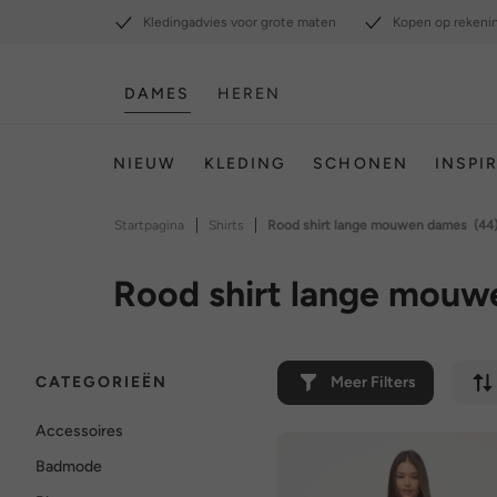
Kledingadvies voor grote maten
Kopen op rekeni
DAMES
HEREN
NIEUW
KLEDING
SCHONEN
INSPI
|
|
Startpagina
Shirts
Rood shirt lange mouwen dames
(44
Rood shirt lange mou
CATEGORIEËN
Meer Filters
Accessoires
Badmode