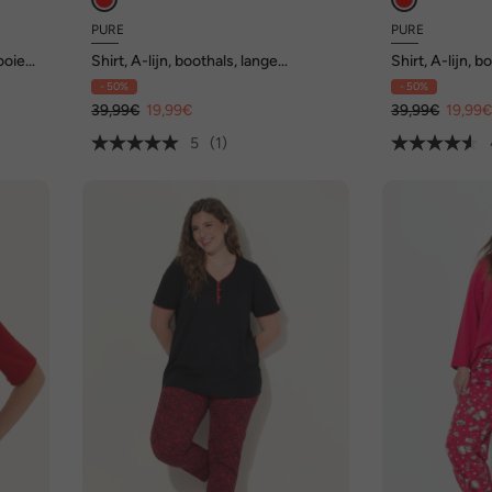
PURE
PURE
ooien,
Shirt, A-lijn, boothals, lange
Shirt, A-lijn, b
n
mouwen, biologisch katoen
mouwen, biolo
- 50%
- 50%
39,99€
19,99€
39,99€
19,99
5
(1)