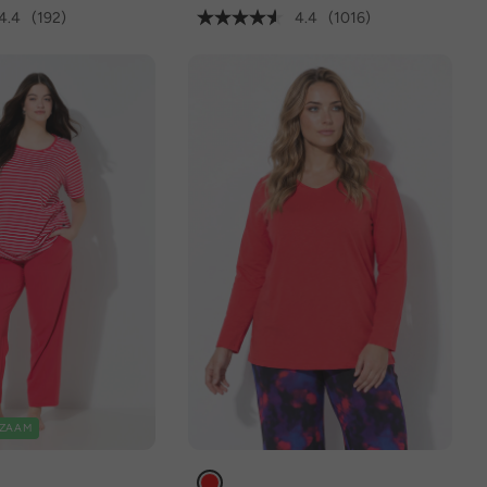
4.4
(192)
4.4
(1016)
ZAAM