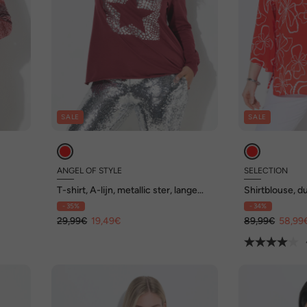
SALE
SALE
ANGEL OF STYLE
SELECTION
T-shirt, A-lijn, metallic ster, lange
Shirtblouse, d
ief
mouwen
lange mouwe
- 35%
- 34%
29,99€
19,49€
89,99€
58,99