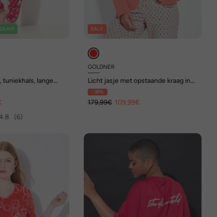
ZAAM
SALE
GOLDNER
 tuniekhals, lange
Licht jasje met opstaande kraag in
rood
- 39%
€
179,99€
109,99€
4.8
(6)