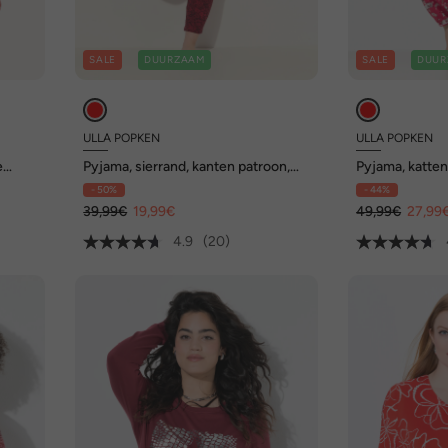
SALE
DUURZAAM
SALE
DUUR
ULLA POPKEN
ULLA POPKEN
e
Pyjama, sierrand, kanten patroon,
Pyjama, katten,
en
halve mouw
mouwen
- 50%
- 44%
39,99€
19,99€
49,99€
27,99
4.9
(20)