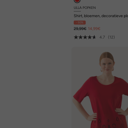
ULLA POPKEN
Shirt, bloemen, decoratieve pl
A-lijn, ronde hals, 3/4-mouwe
- 50%
29,99€
14,99€
4.7
(12)