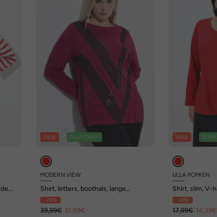
SALE
DUURZAAM
SALE
DUUR
MODERN VIEW
ULLA POPKEN
nde
Shirt, letters, boothals, lange
Shirt, slim, V
mouwen
- 20%
- 20%
39,99€
31,99€
17,99€
14,39€