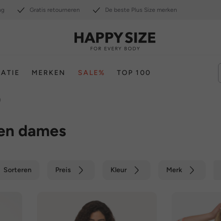
ng
Gratis retourneren
De beste Plus Size merken
RATIE
MERKEN
SALE%
TOP 100
)
wen dames
Sorteren
Preis
Kleur
Merk