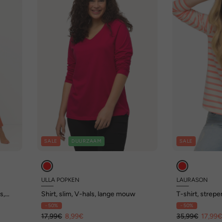
SALE
DUURZAAM
SALE
ULLA POPKEN
LAURASON
s,
Shirt, slim, V-hals, lange mouw
T-shirt, strep
oen
mouwen
- 50%
- 50%
17,99€
8,99€
35,99€
17,99