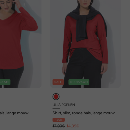
ZAAM
SALE
DUURZAAM
ULLA POPKEN
-hals, lange mouw
Shirt, slim, ronde hals, lange mouw
- 20%
17,99€
14,39€