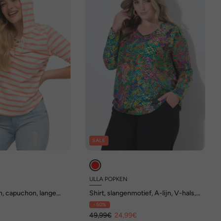
SALE
ULLA POPKEN
en, capuchon, lange
Shirt, slangenmotief, A-lijn, V-hals,
lange mouw
- 50%
€
49,99€
24,99€