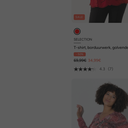
SALE
SELECTION
T-shirt, borduurwerk, golvend
zoom, ronde hals, halve mouw
- 50%
69,99€
34,99€
4.3
(7)