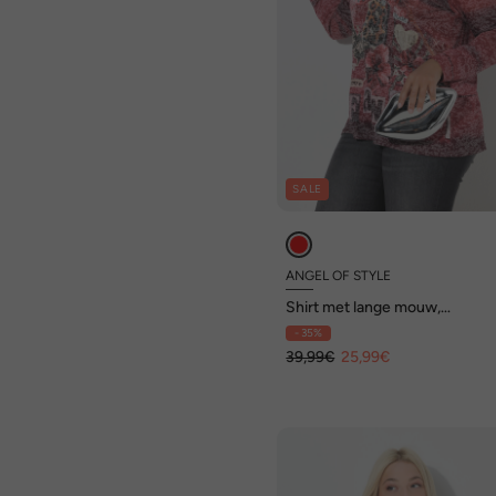
SALE
ANGEL OF STYLE
Shirt met lange mouw,
glittersteentjes, leo-patch mot
- 35%
39,99€
25,99€