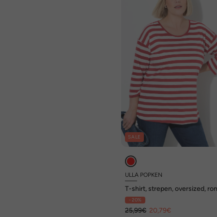
SALE
ULLA POPKEN
T-shirt, strepen, oversized, ro
hals, lange mouwen
- 20%
25,99€
20,79€