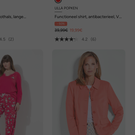
ULLA POPKEN
oothals, lange
Functioneel shirt, antibacterieel, V-
gisch katoen
hals, lange mouwen
- 50%
€
39,99€
19,99€
4.5
(2)
4.2
(6)