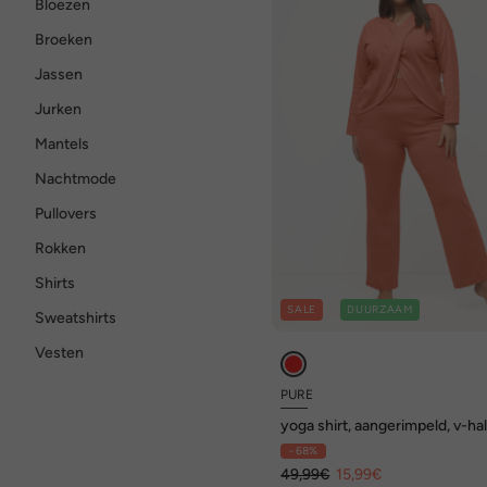
Bloezen
Broeken
Jassen
Jurken
Mantels
Nachtmode
Pullovers
Rokken
Shirts
SALE
DUURZAAM
Sweatshirts
Vesten
PURE
yoga shirt, aangerimpeld, v-hal
lange mouwen, biologisch kat
- 68%
49,99€
15,99€