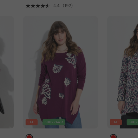
4.4
(192)
SALE
DUURZAAM
SALE
DUUR