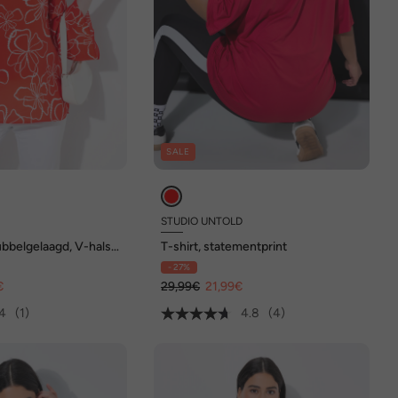
SALE
STUDIO UNTOLD
ubbelgelaagd, V-hals,
T-shirt, statementprint
n
- 27%
€
29,99€
21,99€
4
(1)
4.8
(4)