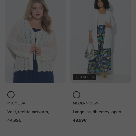
BESTSELLER
MIA MODA
MODERN VIEW
Vest, rechte pasvorm,
Lange jas, ribjersey, open
ajourbreisel, lange mouw
model, V-hals
44,99€
49,99€