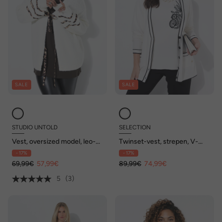
SALE
SALE
STUDIO UNTOLD
SELECTION
Vest, oversized model, leo-
Twinset-vest, strepen, V-
strikjes
hals, lange mouwen
- 17%
- 17%
69,99€
57,99€
89,99€
74,99€
5
(3)