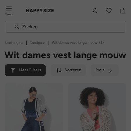
Menu
|
|
Startpagina
Cardigans
Wit dames vest lange mouw
(8)
Wit dames vest lange mouw
Meer Filters
Sorteren
Preis
Kleur
Merk
Duurzaam