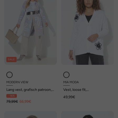
SALE
MODERN VIEW
MIA MODA
Lang vest, grafisch patroon,
Vest, loose fit,
opstaande kraag, lange
bloemenborduursels
- 16%
49,99€
mouwen
79,99€
66,99€