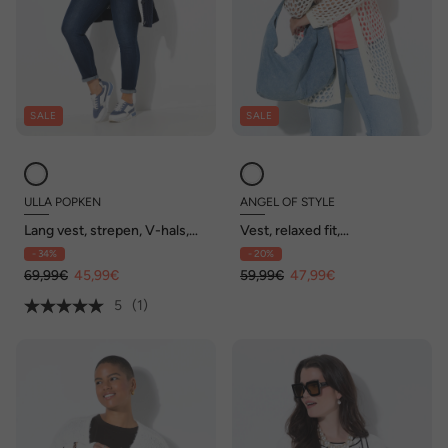
SALE
SALE
ULLA POPKEN
ANGEL OF STYLE
Lang vest, strepen, V-hals,
Vest, relaxed fit,
lange mouwen
opengewerkt breisel, ster op
- 34%
- 20%
de rug
69,99€
45,99€
59,99€
47,99€
5
(1)