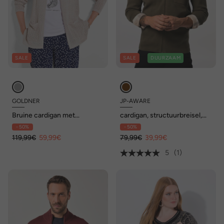
SALE
SALE
DUURZAAM
GOLDNER
JP-AWARE
Bruine cardigan met
cardigan, structuurbreisel,
opengewerkt patroon, lange
vintage look, opstaande kraag
- 50%
- 50%
mouwen
119,99€
59,99€
79,99€
39,99€
5
(1)