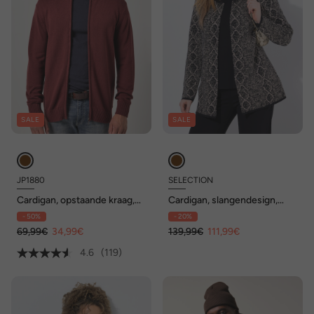
SALE
SALE
JP1880
SELECTION
Cardigan, opstaande kraag,
Cardigan, slangendesign,
geribbelde manchetten
ronde hals, lange mouwen
- 50%
- 20%
69,99€
34,99€
139,99€
111,99€
4.6
(119)