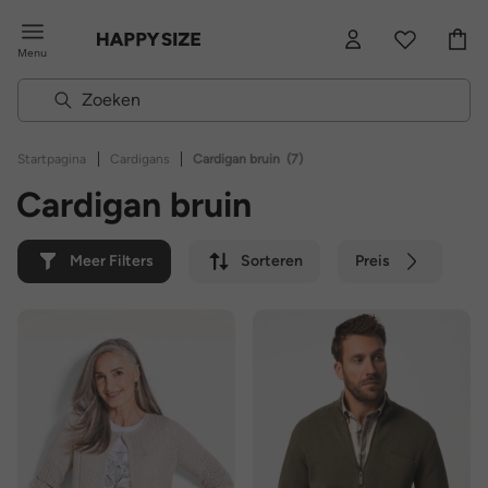
Menu
|
|
Startpagina
Cardigans
Cardigan bruin
(7)
Cardigan bruin
Meer Filters
Sorteren
Preis
Kleur
Merk
Duurzaam