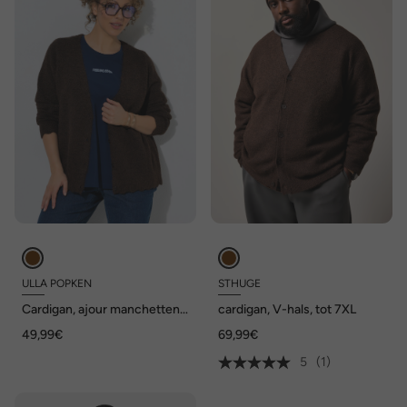
ULLA POPKEN
STHUGE
Cardigan, ajour manchetten,
cardigan, V-hals, tot 7XL
V-hals, lange mouwen
49,99€
69,99€
5
(1)