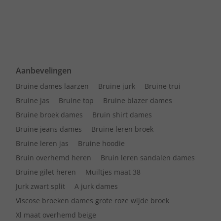
Aanbevelingen
Bruine dames laarzen
Bruine jurk
Bruine trui
Bruine jas
Bruine top
Bruine blazer dames
Bruine broek dames
Bruin shirt dames
Bruine jeans dames
Bruine leren broek
Bruine leren jas
Bruine hoodie
Bruin overhemd heren
Bruin leren sandalen dames
Bruine gilet heren
Muiltjes maat 38
Jurk zwart split
A jurk dames
Viscose broeken dames grote roze wijde broek
Xl maat overhemd beige