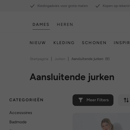
Kledingadvies voor grote maten
Kopen op rekeni
DAMES
HEREN
NIEUW
KLEDING
SCHONEN
INSPI
|
|
Startpagina
Jurken
Aansluitende jurken
(9)
Aansluitende jurken
CATEGORIEËN
Meer Filters
Accessoires
Badmode