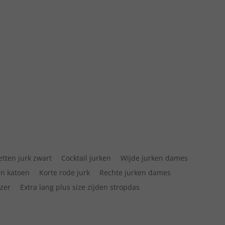
letten jurk zwart
Cocktail jurken
Wijde jurken dames
en katoen
Korte rode jurk
Rechte jurken dames
zer
Extra lang plus size zijden stropdas