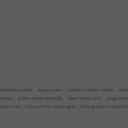
Feestelijke jurken
Jersey jurken
Katoenen jurken dames
Pail
jurken
Jurken dames feestelijk
Zwart linnen jurk
Lange jurk
maten roze
A lijn jurk met zakken geel
Voering dames zwart bla