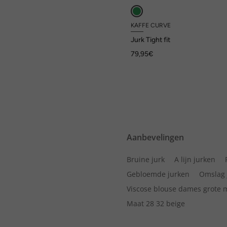
KAFFE CURVE
Jurk Tight fit
79,95€
Aanbevelingen
Bruine jurk
A lijn jurken
Gebloemde jurken
Omslag 
Viscose blouse dames grote 
Maat 28 32 beige