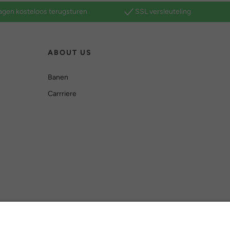
agen kosteloos terugsturen
SSL versleuteling
ABOUT US
Banen
Carrriere
Versleuteling met