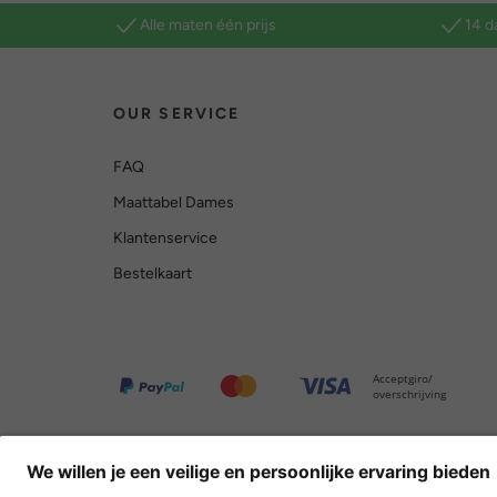
Alle maten één prijs
14 d
OUR SERVICE
FAQ
Maattabel Dames
Klantenservice
Bestelkaart
Acceptgiro/
overschrijving
Overige webwinkels