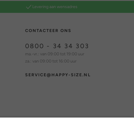
Levering aan wensadres
CONTACTEER ONS
0800 - 34 34 303
ma.-vr.: van 09:00 tot 19:00 uur
za.: van 09:00 tot 16:00 uur
SERVICE@HAPPY-SIZE.NL