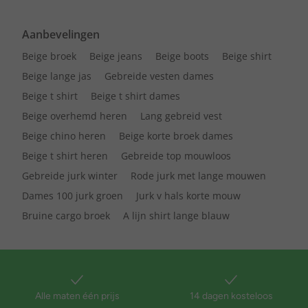
Aanbevelingen
Beige broek
Beige jeans
Beige boots
Beige shirt
Beige lange jas
Gebreide vesten dames
Beige t shirt
Beige t shirt dames
Beige overhemd heren
Lang gebreid vest
Beige chino heren
Beige korte broek dames
Beige t shirt heren
Gebreide top mouwloos
Gebreide jurk winter
Rode jurk met lange mouwen
Dames 100 jurk groen
Jurk v hals korte mouw
Bruine cargo broek
A lijn shirt lange blauw
Alle maten één prijs
14 dagen kosteloos