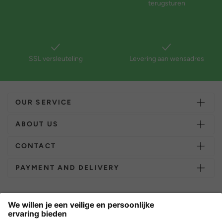
terugsturen
SSL versleuteling
Levering aan wensadres
OUR SERVICE
ABOUT US
CONTACT
PAYMENT AND DELIVERY
Overige webwinkels
Nederland