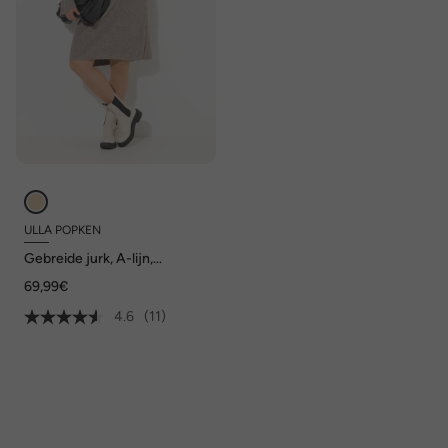
ULLA POPKEN
Gebreide jurk, A-lijn,
geribbeld breiwerk,
69,99€
troyerkraag, lange mouwen
4.6
(11)