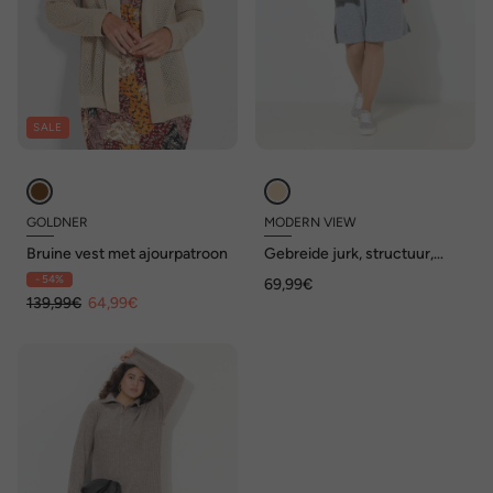
SALE
GOLDNER
MODERN VIEW
Bruine vest met ajourpatroon
Gebreide jurk, structuur,
boothals, 3/4-mouwen
- 54%
69,99€
139,99€
64,99€