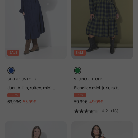
SALE
SALE
STUDIO UNTOLD
STUDIO UNTOLD
Jurk, A-lijn, ruiten, midi-
Flanellen midi-jurk, ruit,
lengte, zoomvolant,
tuniekhals, lange mouw
- 20%
- 17%
knoopsluiting
69,99€
55,99€
59,99€
49,99€
4.2
(16)