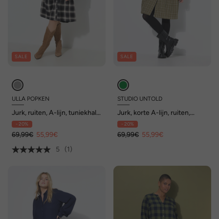
SALE
SALE
ULLA POPKEN
STUDIO UNTOLD
Jurk, ruiten, A-lijn, tuniekhals,
Jurk, korte A-lijn, ruiten,
lange mouwen
zoomvolant, knoopsluiting
- 20%
- 20%
69,99€
55,99€
69,99€
55,99€
5
(1)