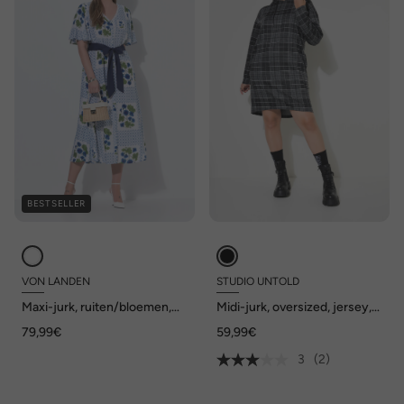
BESTSELLER
VON LANDEN
STUDIO UNTOLD
Maxi-jurk, ruiten/bloemen,
Midi-jurk, oversized, jersey,
V-hals, korte mouwen
ruiten, capuchon, lange
79,99€
59,99€
mouwen
3
(2)