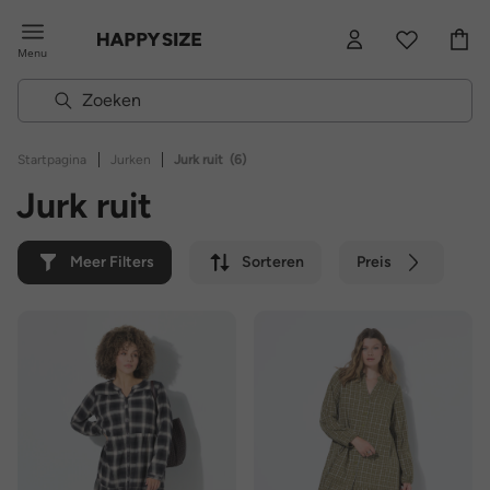
Menu
|
|
Startpagina
Jurken
Jurk ruit
(6)
Jurk ruit
Meer Filters
Sorteren
Preis
Kleur
Merk
Duurzaam