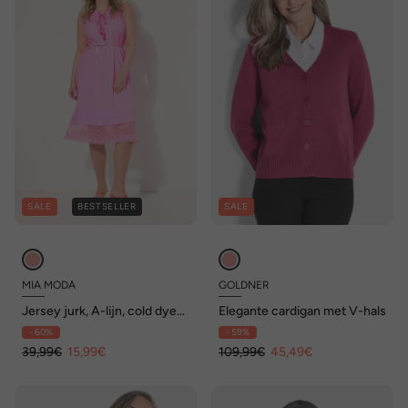
SALE
BESTSELLER
SALE
MIA MODA
GOLDNER
Jersey jurk, A-lijn, cold dyed,
Elegante cardigan met V-hals
opengewerkt borduursel,
- 60%
- 59%
mouwloos
39,99€
15,99€
109,99€
45,49€