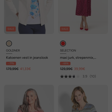
SALE
SALE
GOLDNER
SELECTION
Katoenen vest in jeanslook
maxi jurk, strepenmix,
overhemdkraag, lange
- 77%
- 69%
mouwen, Lyocell mix
179,99€
41,33€
129,99€
39,99€
3.9
(10)