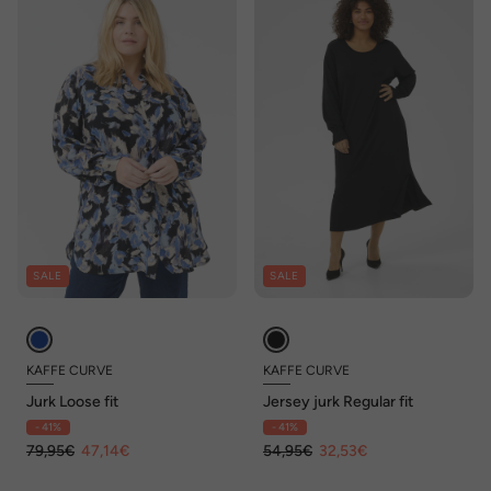
SALE
SALE
KAFFE CURVE
KAFFE CURVE
Jurk Loose fit
Jersey jurk Regular fit
- 41%
- 41%
79,95€
47,14€
54,95€
32,53€