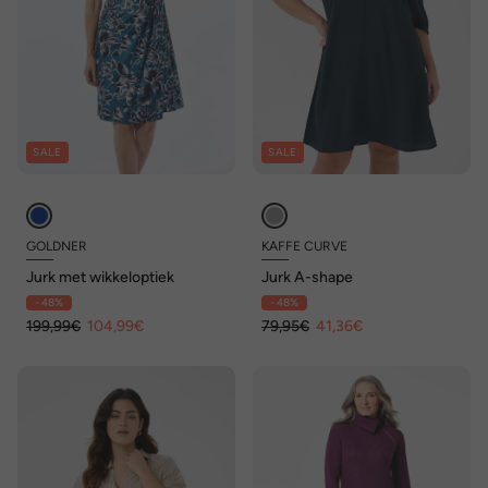
SALE
SALE
GOLDNER
KAFFE CURVE
Jurk met wikkeloptiek
Jurk A-shape
- 48%
- 48%
199,99€
104,99€
79,95€
41,36€