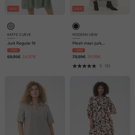
SALE
SALE
KAFFE CURVE
MODERN VIEW
Jurk Regular fit
Mesh maxi-jurk,
dubbelgelaagd, ronde hals,
- 50%
- 50%
3/4-mouwen
69,95€
34,97€
79,99€
39,99€
5
(6)