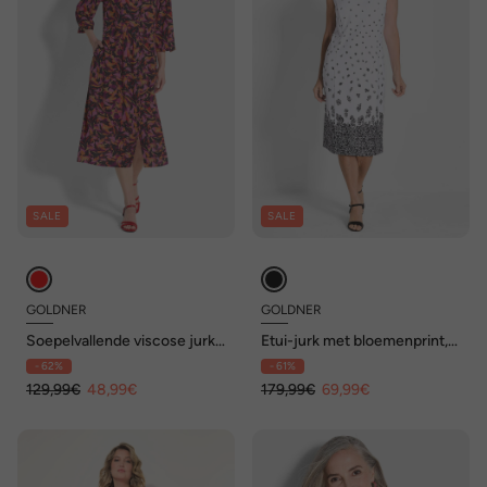
SALE
SALE
GOLDNER
GOLDNER
Soepelvallende viscose jurk
Etui-jurk met bloemenprint,
met knoopsluiting
jerseykwaliteit
- 62%
- 61%
129,99€
48,99€
179,99€
69,99€