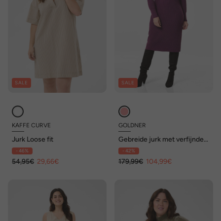
SALE
SALE
KAFFE CURVE
GOLDNER
Jurk Loose fit
Gebreide jurk met verfijnde
asymmetrische kraag
- 46%
- 42%
54,95€
29,66€
179,99€
104,99€