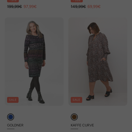
- 51%
- 53%
steekzakken
199,99€
97,99€
149,99€
69,99€
SALE
SALE
GOLDNER
KAFFE CURVE