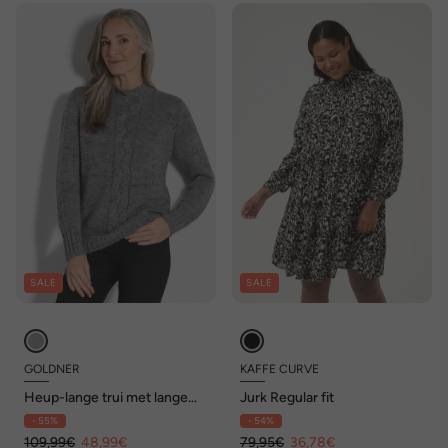
SALE
SALE
GOLDNER
KAFFE CURVE
Heup-lange trui met lange
Jurk Regular fit
mouwen, kabelbreisel
- 55%
- 54%
109,99€
48,99€
79,95€
36,78€