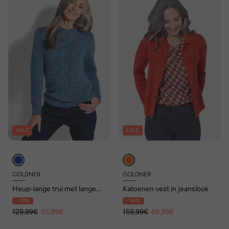
SALE
SALE
GOLDNER
GOLDNER
Heup-lange trui met lange
Katoenen vest in jeanslook
mouwen, kabelbreisel
- 57%
- 56%
129,99€
55,99€
159,99€
69,99€