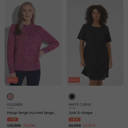
SALE
SALE
GOLDNER
KAFFE CURVE
Heup-lange trui met lange
Jurk A-shape
mouwen, kabelbreisel
- 41%
- 40%
129,99€
76,99€
59,95€
35,97€