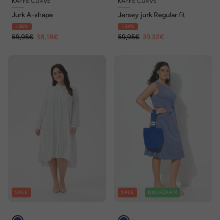
KAFFE CURVE
KAFFE CURVE
Jurk A-shape
Jersey jurk Regular fit
- 36%
- 34%
59,95€
38,18€
59,95€
39,32€
SALE
SALE
DUURZAAM