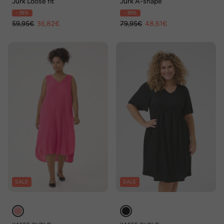
Jurk Loose fit
Jurk A-shape
- 39%
- 39%
59,95€
36,82€
79,95€
48,61€
SALE
SALE