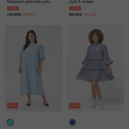
Katoenen gebreide jurk,
Jurk A-shape
ronde hals
- 52%
- 52%
159,99€
76,99€
89,95€
43,37€
SALE
SALE