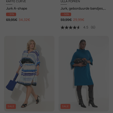
KAFFE CURVE
ULLA POPKEN
Jurk A-shape
Jurk, geborduurde bandjes,
A-lijn, overhemdkraag, 3/4-
- 51%
- 50%
mouwen
69,95€
34,32€
59,99€
29,99€
4.5
(6)
SALE
SALE