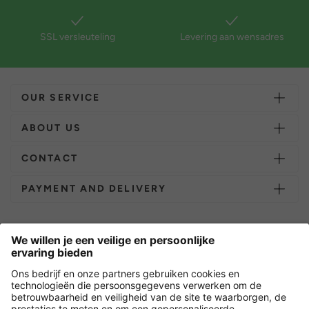
SSL versleuteling
Levering aan wensadres
OUR SERVICE
ABOUT US
CONTACT
PAYMENT AND DELIVERY
Overige webwinkels
Nederland