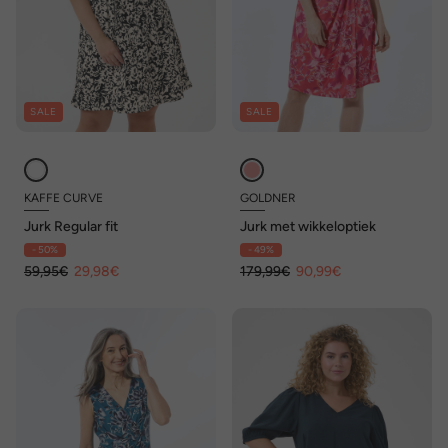
SALE
SALE
KAFFE CURVE
GOLDNER
Jurk Regular fit
Jurk met wikkeloptiek
- 50%
- 49%
59,95€
29,98€
179,99€
90,99€