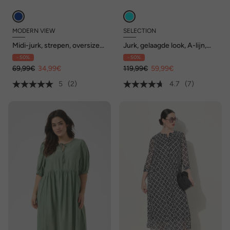
MODERN VIEW
SELECTION
Midi-jurk, strepen, oversized,
Jurk, gelaagde look, A-lijn,
overhemdkraag, halve
brede kraag, 3/4-mouwen
- 50%
- 50%
mouwen
69,99€
34,99€
119,99€
59,99€
5
(2)
4.7
(7)