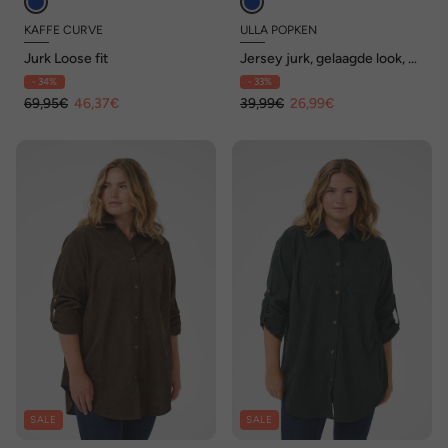
KAFFE CURVE
ULLA POPKEN
Jurk Loose fit
Jersey jurk, gelaagde look, A-
lijn, ronde hals, mouwloos
- 34%
- 33%
69,95€
46,37€
39,99€
26,99€
SALE
SALE