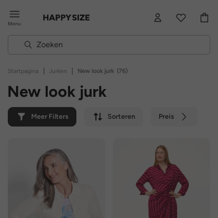
Menu
|
|
Startpagina
Jurken
New look jurk
(76)
New look jurk
Meer Filters
Sorteren
Preis
Kleur
Merk
Duurzaam