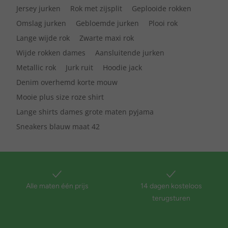
Jersey jurken
Rok met zijsplit
Geplooide rokken
Omslag jurken
Gebloemde jurken
Plooi rok
Lange wijde rok
Zwarte maxi rok
Wijde rokken dames
Aansluitende jurken
Metallic rok
Jurk ruit
Hoodie jack
Denim overhemd korte mouw
Mooie plus size roze shirt
Lange shirts dames grote maten pyjama
Sneakers blauw maat 42
Alle maten één prijs
14 dagen kosteloos
terugsturen