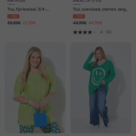
MIA MODA
ANGEL OF STYLE
Trui, fijn breisel, 3/4-
Trui, oversized, sterren, lange
vleermuismouwen
mouwen
- 10%
- 10%
39,99€
35,99€
49,99€
44,99€
4
(6)