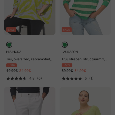
SALE
SALE
MIA MODA
LAURASON
Trui, oversized, zebramotief,
Trui, strepen, structuurmix,
3/4-mouwen
ronde hals, lange mouwen
- 50%
- 50%
49,99€
24,99€
69,99€
34,99€
4.8
(6)
5
(1)