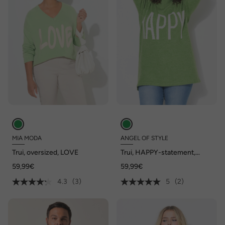
MIA MODA
ANGEL OF STYLE
Trui, oversized, LOVE
Trui, HAPPY-statement,
lange ballonmouwen
59,99€
59,99€
4.3
(3)
5
(2)