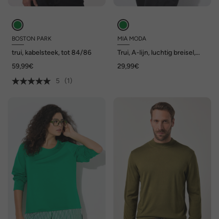
BOSTON PARK
MIA MODA
trui, kabelsteek, tot 84/86
Trui, A-lijn, luchtig breisel,
asymmetrische golvende
59,99€
29,99€
zoom
5
(1)