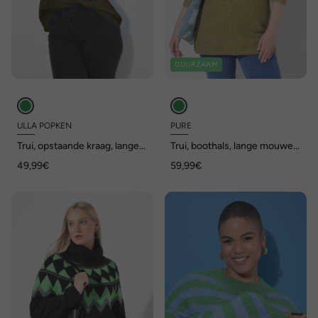
DUURZAAM
ULLA POPKEN
PURE
Trui, opstaande kraag, lange
Trui, boothals, lange mouwen,
mouw, geribbelde
biologisch katoen
49,99€
59,99€
manchetten