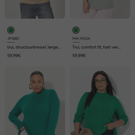
JP1880
MIA MODA
trui, structuurbreisel, lange
Trui, comfort fit, hart van
raglanmouwen, tot 7XL
noppengaren
59,99€
59,99€