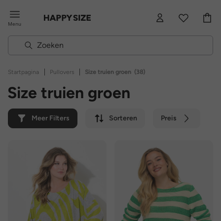
Menu
|
|
Startpagina
Pullovers
Size truien groen
(38)
Size truien groen
Meer Filters
Sorteren
Preis
Kleur
Merk
Duurzaam