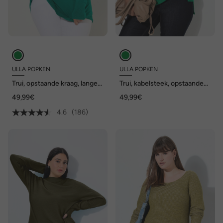
ULLA POPKEN
ULLA POPKEN
Trui, opstaande kraag, lange
Trui, kabelsteek, opstaande
mouw, geribbelde
kraag, lange mouw
49,99€
49,99€
manchetten
4.6
(186)