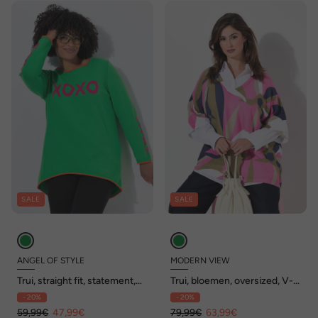
SALE
SALE
ANGEL OF STYLE
MODERN VIEW
Trui, straight fit, statement,
Trui, bloemen, oversized, V-
open afgewerkt
hals, 3/4-mouwen
- 20%
- 20%
59,99€
47,99€
79,99€
63,99€