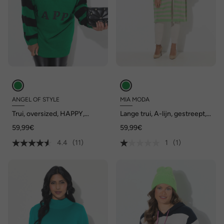
ANGEL OF STYLE
MIA MODA
Trui, oversized, HAPPY,
Lange trui, A-lijn, gestreept,
gestreepte mouwen
zoomsplit
59,99€
59,99€
4.4
(11)
1
(1)