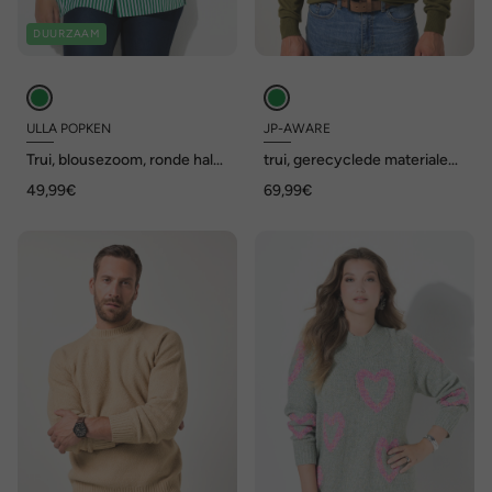
DUURZAAM
ULLA POPKEN
JP-AWARE
Trui, blousezoom, ronde hals,
trui, gerecyclede materialen,
lange mouw
opstaande kraag, tot 7XL
49,99€
69,99€