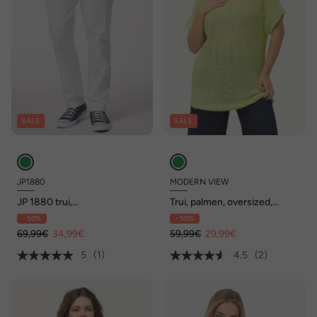
SALE
SALE
JP1880
MODERN VIEW
JP 1880 trui,
Trui, palmen, oversized,
structuurbreisel, wolmix, tot
bootnek, halve mouwen
- 50%
- 50%
7XL
69,99€
34,99€
59,99€
29,99€
5
(1)
4.5
(2)