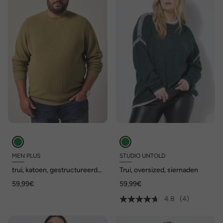
MEN PLUS
STUDIO UNTOLD
trui, katoen, gestructureerd
Trui, oversized, siernaden
breisel, vintage look, tot 7XL
59,99€
59,99€
4.8
(4)