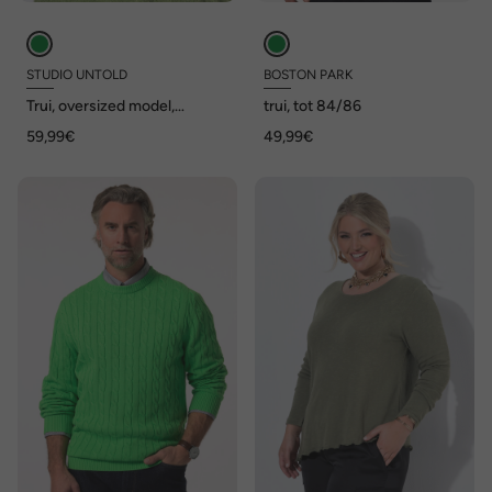
STUDIO UNTOLD
BOSTON PARK
Trui, oversized model,
trui, tot 84/86
knuffelbreisel
59,99€
49,99€