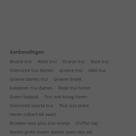
Aanbevelingen
Bruine trui
Witte trui
Oranje trui
Roze trui
Oversized trui dames
Groene trui
Gele trui
Groene dames trui
Groene broek
Katoenen trui dames
Rode trui heren
Groen badpak
Trui met kraag heren
Oversized zwarte trui
Plus size jeans
Heren colbert 64 zwart
Broeken voor plus size oranje
Chiffon top
Vesten grote maten dames open vest wit