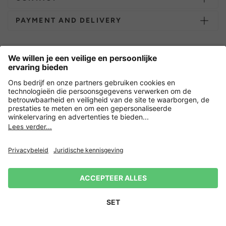
PAYMENT AND DELIVERY
Overige webwinkels
Nederland
Versleuteling met
Nieuwsbrief
15% korting op je volgende
Privacy
Verkoopvoorwaarden
Herroepingsrecht
Impressum
bestelling! 👈
Aanmelden