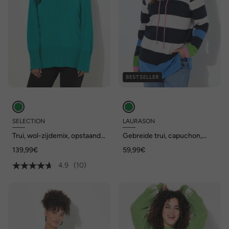
BESTSELLER
SELECTION
LAURASON
Trui, wol-zijdemix, opstaande
Gebreide trui, capuchon,
kraag, sierkraaltjes
lange mouw
139,99€
59,99€
4.9
(10)