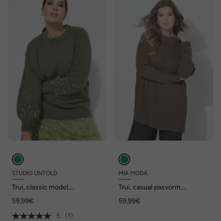
STUDIO UNTOLD
MIA MODA
Trui, classic model,
Trui, casual pasvorm,
sierkraaltjes, ballonmouwen
asymmetrische zoom
59,99€
59,99€
5
(1)