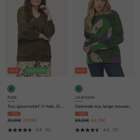
SALE
DUURZAAM
SALE
PURE
LAURASON
Trui, ajourmotief, V-hals, 3/4-
Gebreide trui, lange mouwen,
mouwen, biologisch katoen
ronde hals
- 50%
- 50%
59,99€
29,99€
89,99€
44,99€
4.8
(6)
4.6
(5)