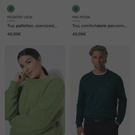
MODERN VIEW
MIA MODA
Trui, pailletten, oversized,
Trui, comfortabele pasvorm,
boothals, korte mouwen
grote smiley
49,99€
49,99€