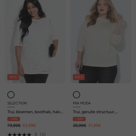
SALE
SALE
SELECTION
MIA MODA
Trui, bloemen, boothals, halve
Trui, geruite structuur,
mouwen
glittereffect, opstaande
- 20%
- 20%
kraag
79,99€
63,99€
39,99€
31,99€
5
(3)