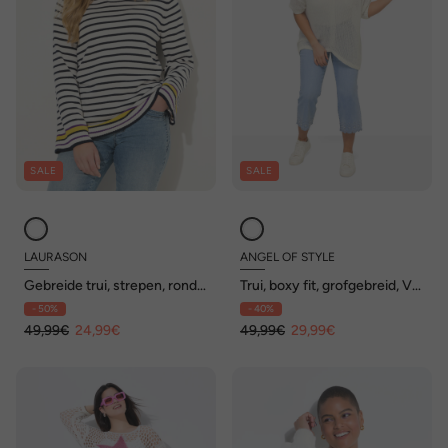
SALE
SALE
LAURASON
ANGEL OF STYLE
Gebreide trui, strepen, ronde
Trui, boxy fit, grofgebreid, V-
hals, lange mouwen
hals, lange mouwen
- 50%
- 40%
49,99€
24,99€
49,99€
29,99€