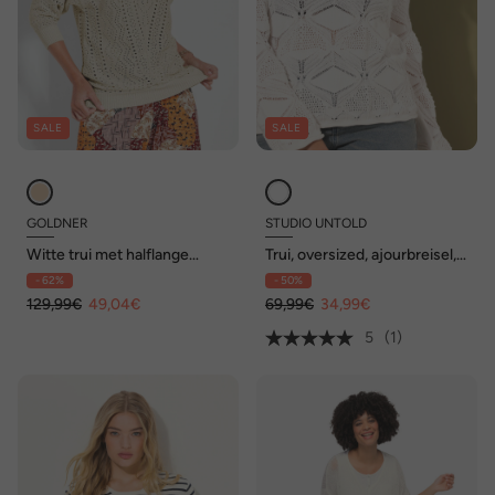
SALE
SALE
GOLDNER
STUDIO UNTOLD
Witte trui met halflange
Trui, oversized, ajourbreisel,
mouwen
rolrandjes
- 62%
- 50%
129,99€
49,04€
69,99€
34,99€
5
(1)