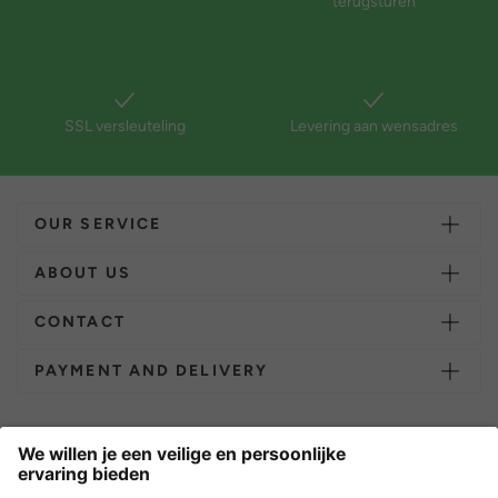
terugsturen
SSL versleuteling
Levering aan wensadres
OUR SERVICE
ABOUT US
CONTACT
PAYMENT AND DELIVERY
Overige webwinkels
Nederland