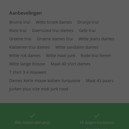
Aanbevelingen
Bruine trui
Witte broek dames
Oranje trui
Roze trui
Oversized trui dames
Gele trui
Groene trui
Groene dames trui
Witte jeans dames
Katoenen trui dames
Witte sandalen dames
Witte rok dames
Witte maxi jurk
Rode trui heren
Witte lange blouse
Maat 40 shirt dames
T shirt 3 4 mouwen
Dames korte mouw katoen turquoise
Maat 42 paars
Jurken plus size midi jurk rood
Alle maten één prijs
14 dagen kosteloos