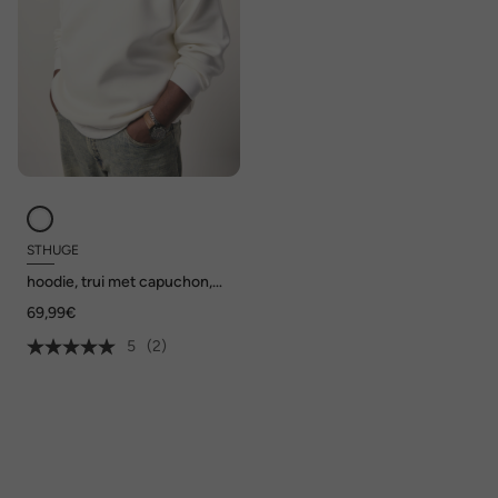
STHUGE
hoodie, trui met capuchon,
tot 8XL
69,99€
5
(2)