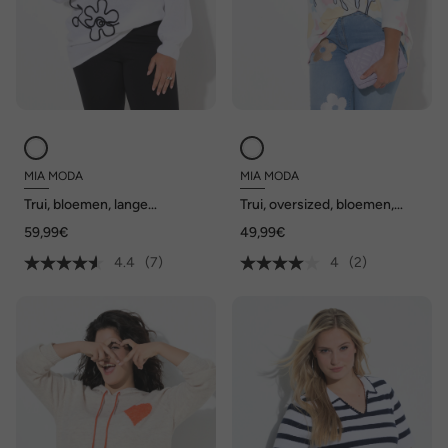
MIA MODA
MIA MODA
Trui, bloemen, lange
Trui, oversized, bloemen,
ballonmouwen
glanzend statement
59,99€
49,99€
4.4
(7)
4
(2)