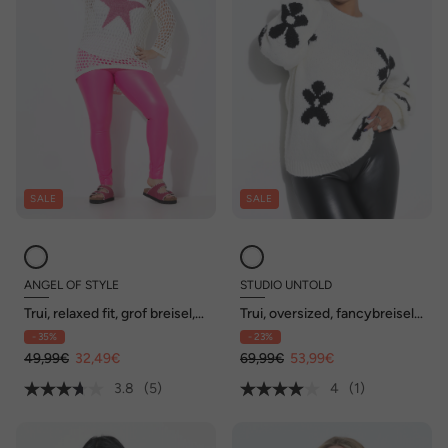
SALE
SALE
ANGEL OF STYLE
STUDIO UNTOLD
Trui, relaxed fit, grof breisel,
Trui, oversized, fancybreisel,
ster, 3/4-mouwen
flowers
- 35%
- 23%
49,99€
32,49€
69,99€
53,99€
3.8
(5)
4
(1)