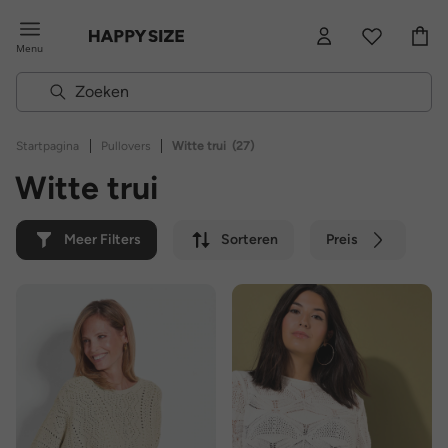
Menu
|
|
Startpagina
Pullovers
Witte trui
(27)
Witte trui
Meer Filters
Sorteren
Preis
Kleur
Merk
Duurzaam