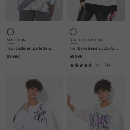
SELECTION
BLACK COLLECTION
Trui, bladeren, pailletten,
Trui, blokstrepen, col, rits,
opstaande kraag, lange
lange mouwen
99,99€
69,99€
mouwen
4.5
(4)