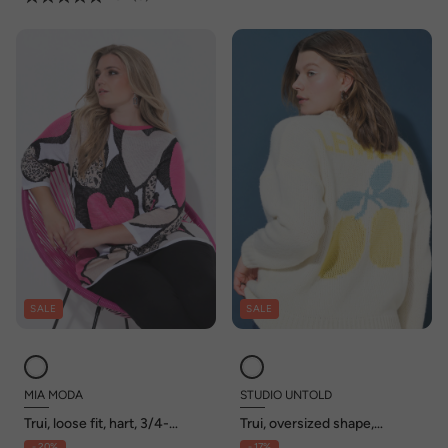
SALE
SALE
MIA MODA
STUDIO UNTOLD
Trui, loose fit, hart, 3/4-
Trui, oversized shape,
mouwen
citroenmotief op de rug
- 20%
- 17%