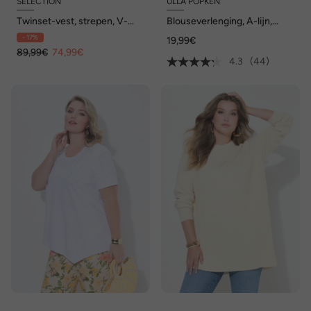
SELECTION
ULLA POPKEN
Twinset-vest, strepen, V-
Blouseverlenging, A-lijn,
hals, lange mouwen
afgeronde zoom
- 17%
19,99€
89,99€
74,99€
4.3
(44)